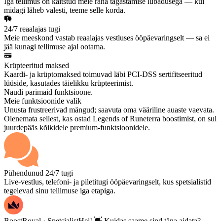
Iga tellimus on kaitstud meie raha tagastamise lubadusega — kui
midagi läheb valesti, teeme selle korda.
24/7 reaalajas tugi
Meie meeskond vastab reaalajas vestluses ööpäevaringselt — sa ei
jää kunagi tellimuse ajal ootama.
Krüpteeritud maksed
Kaardi- ja krüptomaksed toimuvad läbi PCI-DSS sertifitseeritud
lüüside, kasutades täielikku krüpteerimist.
Naudi parimaid funktsioone.
Meie funktsioonide valik
Unusta frustreerivad mängud; saavuta oma vääriline auaste vaevata.
Olenemata sellest, kas ostad Legends of Runeterra boostimist, on sul
juurdepääs kõikidele premium-funktsioonidele.
Pühendunud 24/7 tugi
Live-vestlus, telefoni- ja piletitugi ööpäevaringselt, kus spetsialistid
tegelevad sinu tellimuse iga etapiga.
BoostRoyal · Spetsialist
Hei! 👋 Kuidas saame sind täna aidata?