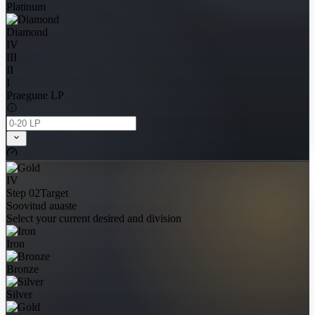
Platinum
Diamond
IV
III
II
I
Praegune LP
IV
Step 02
Target
Soovitud auaste
Select your current desired and division
Iron
Bronze
Silver