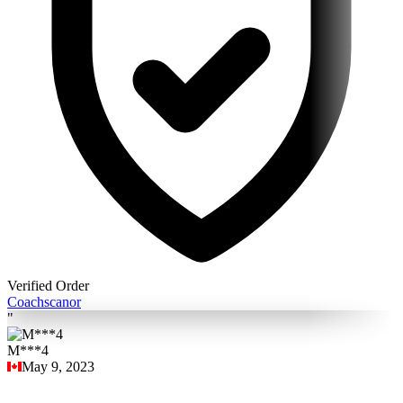
Verified Order
Coach
scanor
"
M***4
May 9, 2023