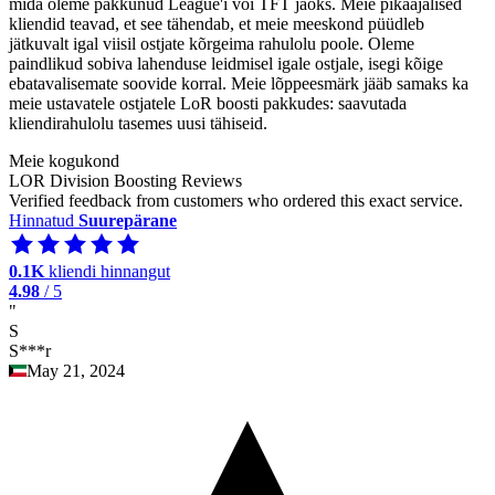
mida oleme pakkunud League'i või TFT jaoks. Meie pikaajalised
kliendid teavad, et see tähendab, et meie meeskond püüdleb
jätkuvalt igal viisil ostjate kõrgeima rahulolu poole. Oleme
paindlikud sobiva lahenduse leidmisel igale ostjale, isegi kõige
ebatavalisemate soovide korral. Meie lõppeesmärk jääb samaks ka
meie ustavatele ostjatele LoR boosti pakkudes: saavutada
kliendirahulolu tasemes uusi tähiseid.
Meie kogukond
LOR Division Boosting Reviews
Verified feedback from customers who ordered this exact service.
Hinnatud
Suurepärane
0.1K
kliendi hinnangut
4.98
/ 5
"
S
S***r
May 21, 2024