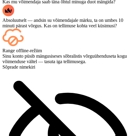
Kas mu võimendaja saab täna õhtul minuga duot mängida?
Absoluutselt — andsin su võimendajale märku, ta on umbes 10
minuti pärast võrgus. Kas on tellimuse kohta veel küsimusi?
Jah – iga matš ilmub sinu juhtpaneelile kohe pärast selle lõppemist,
Range offline-režiim
ja kui soovid mänge ise vaadata, lisa kassas Streaming.
Sinu konto püsib mängusiseses sõbralistis võrguühenduseta kogu
võimenduse vältel — tasuta iga tellimusega.
Sõprade nimekiri