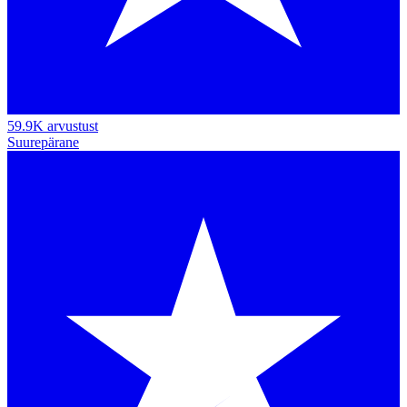
59.9K arvustust
Suurepärane