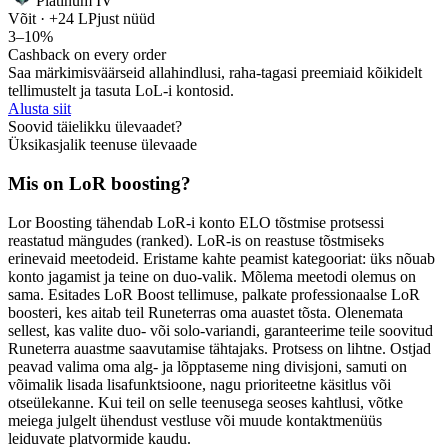
Platinum IV
Võit · +24 LP
just nüüd
3–10%
Cashback on every order
Saa märkimisväärseid allahindlusi, raha-tagasi preemiaid kõikidelt
tellimustelt ja tasuta LoL-i kontosid.
Alusta siit
Soovid täielikku ülevaadet?
Üksikasjalik teenuse ülevaade
Mis on LoR boosting?
Lor Boosting tähendab LoR-i konto ELO tõstmise protsessi
reastatud mängudes (ranked). LoR-is on reastuse tõstmiseks
erinevaid meetodeid. Eristame kahte peamist kategooriat: üks nõuab
konto jagamist ja teine on duo-valik. Mõlema meetodi olemus on
sama. Esitades LoR Boost tellimuse, palkate professionaalse LoR
boosteri, kes aitab teil Runeterras oma auastet tõsta. Olenemata
sellest, kas valite duo- või solo-variandi, garanteerime teile soovitud
Runeterra auastme saavutamise tähtajaks. Protsess on lihtne. Ostjad
peavad valima oma alg- ja lõpptaseme ning divisjoni, samuti on
võimalik lisada lisafunktsioone, nagu prioriteetne käsitlus või
otseülekanne. Kui teil on selle teenusega seoses kahtlusi, võtke
meiega julgelt ühendust vestluse või muude kontaktmenüüs
leiduvate platvormide kaudu.