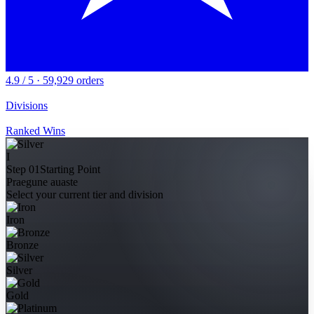
4.9 / 5 · 59,929 orders
Divisions
Ranked Wins
I
Step 01
Starting Point
Praegune auaste
Select your current tier and division
Iron
Bronze
Silver
Gold