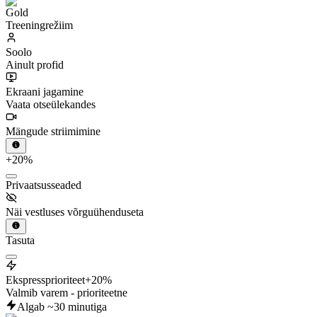
Treeningrežiim
Soolo
Ainult profid
Ekraani jagamine
Vaata otseülekandes
Mängude striimimine
+20%
Privaatsusseaded
Näi vestluses võrguühenduseta
Tasuta
Ekspressprioriteet
+20%
Valmib varem - prioriteetne
Algab ~30 minutiga