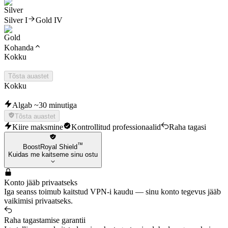
Silver I
Gold IV
Kohanda
Kokku
Tõsta auastet
Kokku
Algab ~30 minutiga
Tõsta auastet
Kiire maksmine
Kontrollitud professionaalid
Raha tagasi
™
BoostRoyal Shield
Kuidas me kaitseme sinu ostu
Konto jääb privaatseks
Iga seanss toimub kaitstud VPN-i kaudu — sinu konto tegevus jääb
vaikimisi privaatseks.
Raha tagastamise garantii