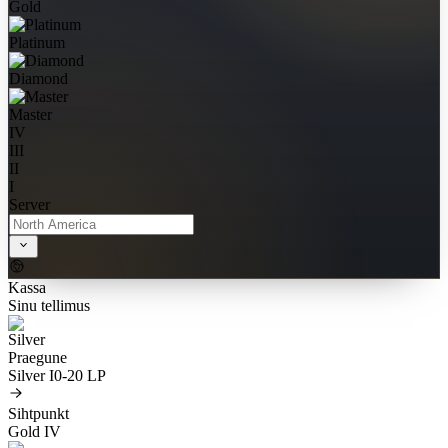
Gold
Platinum
Diamond
Master
IV
III
II
I
Server
Kassa
Sinu tellimus
Praegune
Silver I
0-20 LP
Sihtpunkt
Gold IV