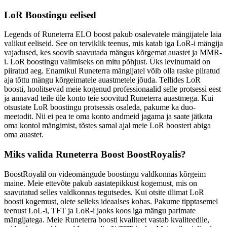
LoR Boostingu eelised
Legends of Runeterra ELO boost pakub osalevatele mängijatele laia
valikut eeliseid. See on terviklik teenus, mis katab iga LoR-i mängija
vajadused, kes soovib saavutada mängus kõrgemat auastet ja MMR-
i. LoR boostingu valimiseks on mitu põhjust. Üks levinumaid on
piiratud aeg. Enamikul Runeterra mängijatel võib olla raske piiratud
aja tõttu mängu kõrgeimatele auastmetele jõuda. Tellides LoR
boosti, hoolitsevad meie kogenud professionaalid selle protsessi eest
ja annavad teile üle konto teie soovitud Runeterra auastmega. Kui
otsustate LoR boostingu protsessis osaleda, pakume ka duo-
meetodit. Nii ei pea te oma konto andmeid jagama ja saate jätkata
oma kontol mängimist, tõstes samal ajal meie LoR boosteri abiga
oma auastet.
Miks valida Runeterra Boost BoostRoyalis?
BoostRoyalil on videomängude boostingu valdkonnas kõrgeim
maine. Meie ettevõte pakub aastatepikkust kogemust, mis on
saavutatud selles valdkonnas tegutsedes. Kui otsite ülimat LoR
boosti kogemust, olete selleks ideaalses kohas. Pakume tipptasemel
teenust LoL-i, TFT ja LoR-i jaoks koos iga mängu parimate
mängijatega. Meie Runeterra boosti kvaliteet vastab kvaliteedile,