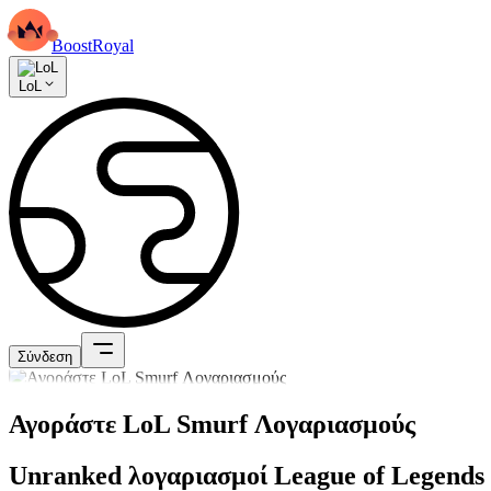
BoostRoyal
LoL
Σύνδεση
Αγοράστε LoL Smurf Λογαριασμούς
Unranked λογαριασμοί League of Legends ε