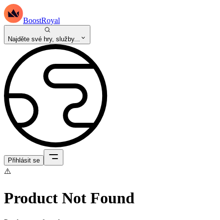
BoostRoyal
Najděte své hry, služby...
Přihlásit se
⚠️
Product Not Found