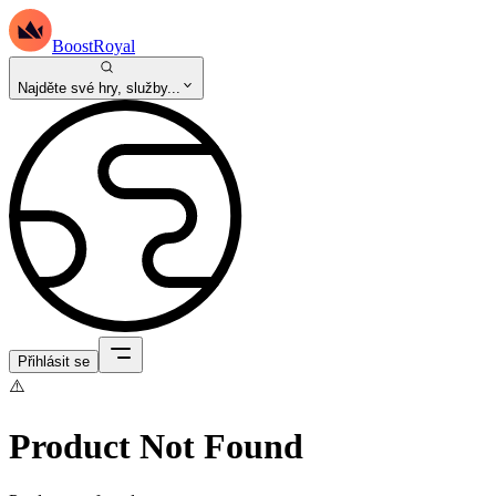
BoostRoyal
Najděte své hry, služby...
Přihlásit se
⚠️
Product Not Found