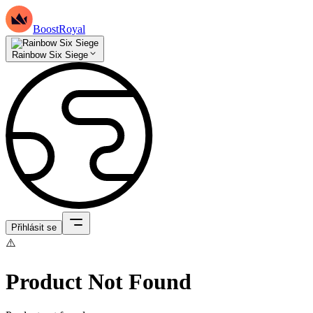
BoostRoyal
Rainbow Six Siege
Přihlásit se
⚠️
Product Not Found