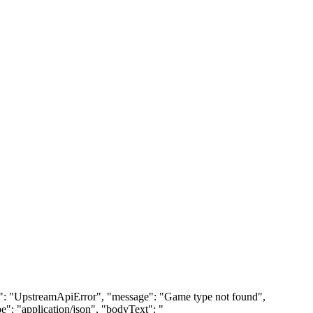
ame": "UpstreamApiError", "message": "Game type not found",
": "application/json", "bodyText": "