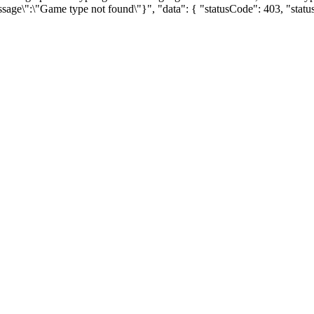
ssage\":\"Game type not found\"}", "data": { "statusCode": 403, "sta