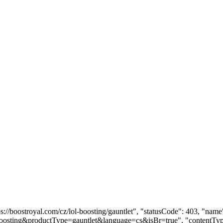
tps://boostroyal.com/cz/lol-boosting/gauntlet", "statusCode": 403, "n
l-boosting&productType=gauntlet&language=cs&isBr=true", "contentType