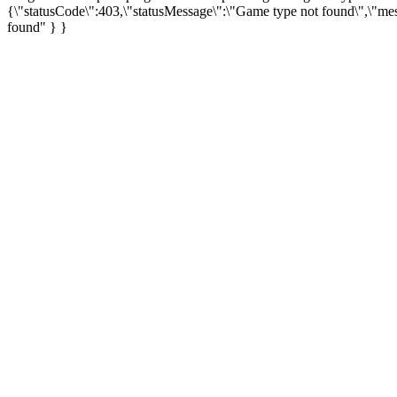
{\"statusCode\":403,\"statusMessage\":\"Game type not found\",\"me
found" } }