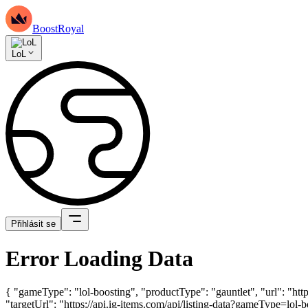
BoostRoyal
LoL
Přihlásit se
Error Loading Data
{ "gameType": "lol-boosting", "productType": "gauntlet", "url": "ht
"targetUrl": "https://api.ig-items.com/api/listing-data?gameType=lo