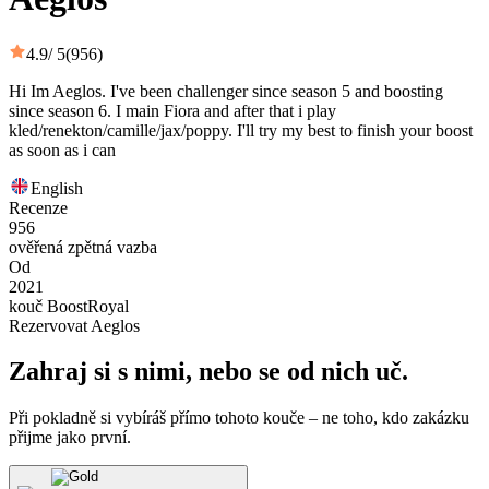
4.9
/ 5
(956)
Hi Im Aeglos. I've been challenger since season 5 and boosting
since season 6. I main Fiora and after that i play
kled/renekton/camille/jax/poppy. I'll try my best to finish your boost
as soon as i can
English
Recenze
956
ověřená zpětná vazba
Od
2021
kouč BoostRoyal
Rezervovat Aeglos
Zahraj si s nimi, nebo se od nich uč.
Při pokladně si vybíráš přímo tohoto kouče – ne toho, kdo zakázku
přijme jako první.