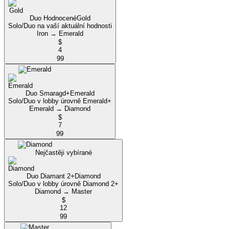
Duo Hodnocené
Gold
Solo/Duo na vaší aktuální hodnosti
Iron → Emerald
$
4
99
Duo Smaragd+
Emerald
Solo/Duo v lobby úrovně Emerald+
Emerald → Diamond
$
7
99
Nejčastěji vybírané
Duo Diamant 2+
Diamond
Solo/Duo v lobby úrovně Diamond 2+
Diamond → Master
$
12
99