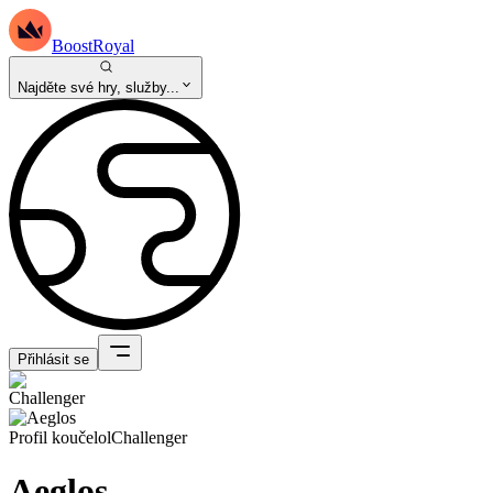
BoostRoyal
Najděte své hry, služby...
Přihlásit se
Profil kouče
lol
Challenger
Aeglos