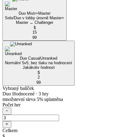
Duo Mistr+
Master
Solo/Duo v lobby úrovně Master+
Master → Challenger
$
15
99
Duo Casual
Unranked
Normální 5v5, bez tlaku na hodnocení
Jakákoliv hodnost
$
2
99
Vybraný balíček
Duo Hodnocené
· 3 hry
množstevní sleva 5% uplatněna
Počet her
Celkem
$