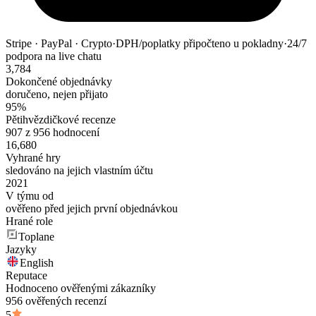
Stripe · PayPal · Crypto
·
DPH/poplatky připočteno u pokladny
·
24/7
podpora na live chatu
3,784
Dokončené objednávky
doručeno, nejen přijato
95%
Pětihvězdičkové recenze
907 z 956 hodnocení
16,680
Vyhrané hry
sledováno na jejich vlastním účtu
2021
V týmu od
ověřeno před jejich první objednávkou
Hrané role
Toplane
Jazyky
English
Reputace
Hodnoceno ověřenými zákazníky
956 ověřených recenzí
5