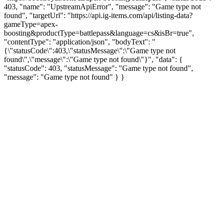
403, "name": "UpstreamApiError", "message": "Game type not
found", "targetUrl": "https://api.ig-items.com/api/listing-data?
gameType=apex-
boosting&productType=battlepass&language=cs&isBr=true",
"contentType": "application/json", "bodyText": "
{\"statusCode\":403,\"statusMessage\":\"Game type not
found\",\"message\":\"Game type not found\"}", "data": {
"statusCode": 403, "statusMessage": "Game type not found",
"message": "Game type not found" } }