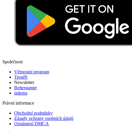
Společnost
Věrnostní program
Trenéři
Newsletter
Bettergamer
igitems
Právní informace
Obchodní podmínky
Zásady ochrany osobních údajů
Oznámení DMCA