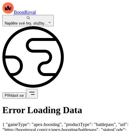
BoostRoyal
Najděte své hry, služby...
Přihlásit se
Error Loading Data
{ "gameType": "apex-boosting", "productType": "battlepass", "url":
"https://boostroyal.com/cz/apex-boosting/battlepass", "statusCode":