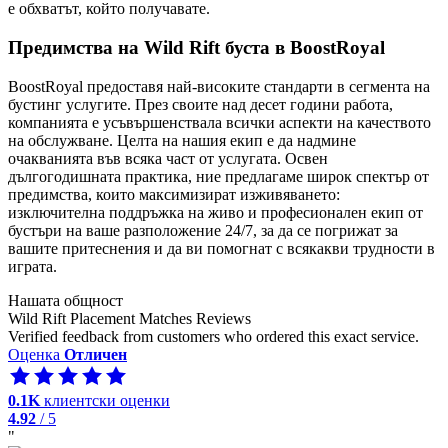
е обхватът, който получавате.
Предимства на Wild Rift буста в BoostRoyal
BoostRoyal предоставя най-високите стандарти в сегмента на
бустинг услугите. През своите над десет години работа,
компанията е усъвършенствала всички аспекти на качеството
на обслужване. Целта на нашия екип е да надмине
очакванията във всяка част от услугата. Освен
дългогодишната практика, ние предлагаме широк спектър от
предимства, които максимизират изживяването:
изключителна поддръжка на живо и професионален екип от
бустъри на ваше разположение 24/7, за да се погрижат за
вашите притеснения и да ви помогнат с всякакви трудности в
играта.
Нашата общност
Wild Rift Placement Matches Reviews
Verified feedback from customers who ordered this exact service.
Оценка
Отличен
0.1K
клиентски оценки
4.92
/ 5
"