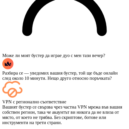
Може ли моят бустер да играе дуо с мен тази вечер?
Разбира се — уведомих вашия бустер, той ще бъде онлайн
след около 10 минути. Нещо друго относно поръчката?
Да — всеки мач се появява във вашето табло веднага след
VPN с регионално съответствие
приключването му, а ако искате да гледате самите игри,
Вашият бустер се свързва чрез частна VPN мрежа във вашия
добавете „Стрийминг“ при плащане.
собствен регион, така че акаунтът ви никога да не влиза от
място, от което не трябва. Без скриптове, ботове или
инструменти на трети страни.