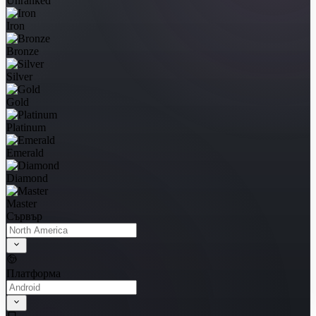
Unranked
Iron
Bronze
Silver
Gold
Platinum
Emerald
Diamond
Master
Сървър
Платформа