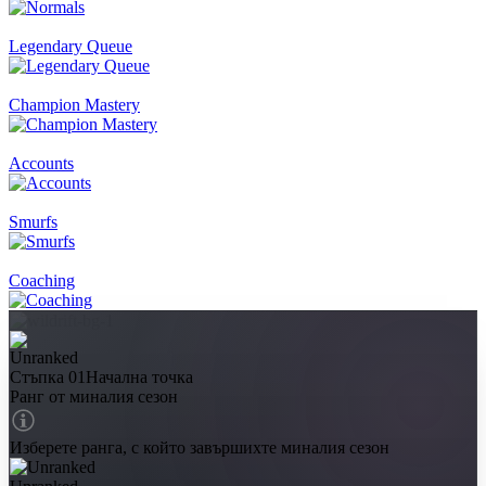
Legendary Queue
Champion Mastery
Accounts
Smurfs
Coaching
Стъпка 01
Начална точка
Ранг от миналия сезон
Изберете ранга, с който завършихте миналия сезон