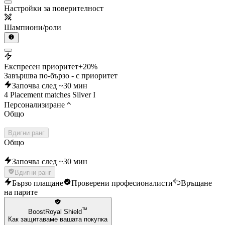
Настройки за поверителност
Шампиони/роли
Експресен приоритет
+20%
Завършва по-бързо - с приоритет
Започва след ~30 мин
4 Placement matches Silver I
Персонализиране
Общо
Вдигни ранг
Общо
Започва след ~30 мин
Вдигни ранг
Бързо плащане
Проверени професионалисти
Връщане
на парите
™
BoostRoyal Shield
Как защитаваме вашата покупка