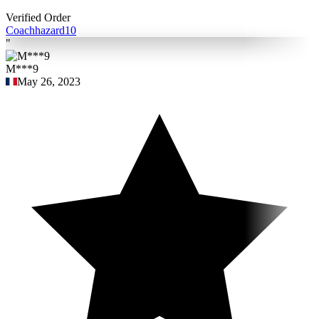
Verified Order
Coach
hazard10
"
M***9
May 26, 2023