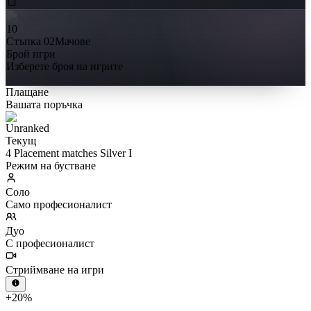
10
Стъпка 02
Мачове
Брой игри
Изберете броя на игрите
Плащане
Вашата поръчка
Текущ
4 Placement matches Silver I
Режим на бустване
Соло
Само професионалист
Дуо
С професионалист
Стриймване на игри
+20%