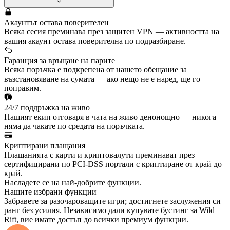
Акаунтът остава поверителен
Всяка сесия преминава през защитен VPN — активността на
вашия акаунт остава поверителна по подразбиране.
Гаранция за връщане на парите
Всяка поръчка е подкрепена от нашето обещание за
възстановяване на сумата — ако нещо не е наред, ще го
поправим.
24/7 поддръжка на живо
Нашият екип отговаря в чата на живо денонощно — никога
няма да чакате по средата на поръчката.
Криптирани плащания
Плащанията с карти и криптовалути преминават през
сертифицирани по PCI-DSS портали с криптиране от край до
край.
Насладете се на най-добрите функции.
Нашите избрани функции
Забравете за разочароващите игри; достигнете заслужения си
ранг без усилия. Независимо дали купувате бустинг за Wild
Rift, вие имате достъп до всички премиум функции.