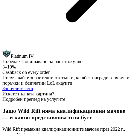
Platinum IV
Победа · Повишаване на ранга
току-що
3–10%
Cashback on every order
Получавайте значителни отстъпки, кешбек награди за всички
поръчки и безплатни LoL акаунти.
Започнете сега
Искате пълната картина?
Подробен преглед на услугите
Защо Wild Rift няма квалификационни мачове
— и какво представлява този буст
Wild Rift премахна квалификационните мачове през 2022 г.,