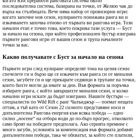
когато Riot преработи ранговата система около
последователна система, базирана на точки, от Желязо чак до
върха на стълбицата. Вече няма набор от провизорни игри:
когато започне нов сезон, нулирането понижава ранга ви и
изкачването започва отново от първата ви рангова игра. Този
начален етап е точно това, което покрива тази услуга — Буст
за начало на сезона, при който професионален бустър изиграва
първите рангови игри от вашия сезон и трупа началните
точки за вас.
Какво получавате с Буст за начало на сезона
Първите игри след нулиране определят тона на целия сезон:
спечелете ги и бързо ще се изкачите към ранга си от миналия
сезон, загубете ги и ще прекарате седмици в трупане на точки,
които бихте могли да имате за дни. Във формата за поръчка
избирате ранга, с който завършихте миналия сезон, и колко
начални игри искате да бъдат изиграни. Нашите бустъри —
специалисти по Wild Rift с ранг Чалънджър — поемат нещата
оттам, а тъй като от Сезон 22 силното представяне носи и
допълнителна Рангова енергия към всяка победа — едно
силно „носене“ на отбора води до по-бърз прогрес, отколкото
само броят на победите предполага. Ако серията премине с
много загуби, условията за компенсация във формата добавят
допълнителни победи, така че обхватът, за който сте платили,