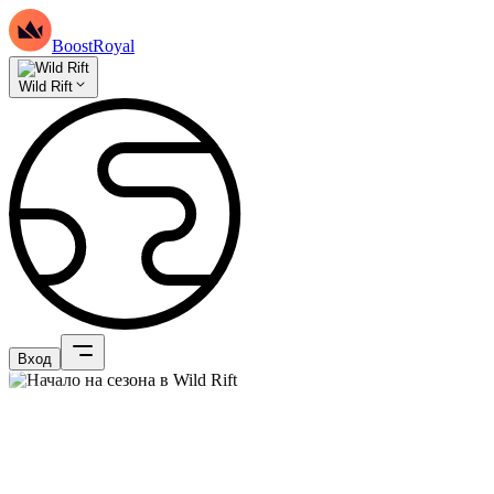
BoostRoyal
Wild Rift
Вход