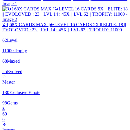
💫[ 68X CARDS MAX ]💫LEVEL 16 CARDS 5X || ELITE: 18 ||
EVOLOVED : 23 || LVL 14 : 45X || LVL 62 || TROPHY: 11000
62
Level
11000
Trophy
68
Maxed
25
Evolved
Master
130
Exclusive Emote
98
Gems
$
69
9