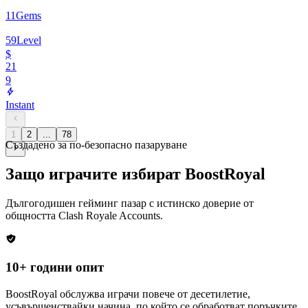
11
Gems
59
Level
$
21
9
Instant
1
2
...
78
Създадено за по-безопасно пазаруване
Защо играчите избират BoostRoyal
Дългогодишен гейминг пазар с истинско доверие от
общността
Clash Royale Accounts
.
10+ години опит
BoostRoyal обслужва играчи повече от десетилетие,
усъвършенствайки начина, по който се обработват поръчките