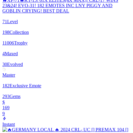
🔥XP-71🔥KT-15! 61X ELITES[4X MAX]! CRL-17 WINS
23&24! EVO-31! 182 EMOTES INC LNY PIGGY AND
GOBLIN CRYING! BEST DEAL
71
Level
198
Collection
11006
Trophy
4
Maxed
30
Evolved
Master
182
Exclusive Emote
293
Gems
$
169
9
Instant