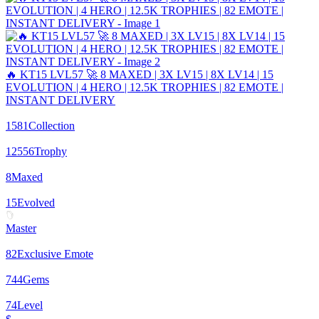
🔥 KT15 LVL57 🚀 8 MAXED | 3X LV15 | 8X LV14 | 15
EVOLUTION | 4 HERO | 12.5K TROPHIES | 82 EMOTE |
INSTANT DELIVERY
1581
Collection
12556
Trophy
8
Maxed
15
Evolved
Master
82
Exclusive Emote
744
Gems
74
Level