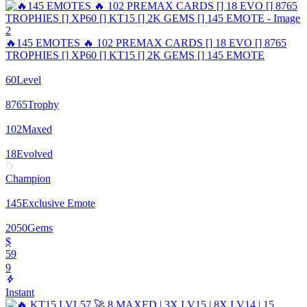
🔥145 EMOTES 🔥 102 PREMAX CARDS [] 18 EVO [] 8765
TROPHIES [] XP60 [] KT15 [] 2K GEMS [] 145 EMOTE
60
Level
8765
Trophy
102
Maxed
18
Evolved
Champion
145
Exclusive Emote
2050
Gems
$
59
9
Instant