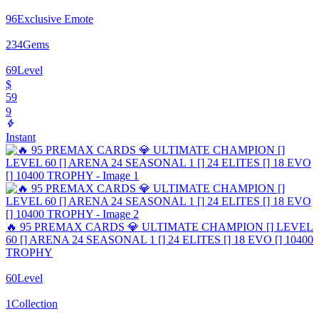
96
Exclusive Emote
234
Gems
69
Level
$
59
9
Instant
🔥 95 PREMAX CARDS 💎 ULTIMATE CHAMPION [] LEVEL
60 [] ARENA 24 SEASONAL 1 [] 24 ELITES [] 18 EVO [] 10400
TROPHY
60
Level
1
Collection