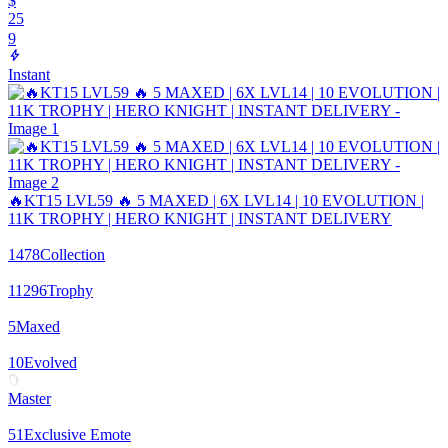
$
25
9
Instant
🔥KT15 LVL59 🔥 5 MAXED | 6X LVL14 | 10 EVOLUTION |
11K TROPHY | HERO KNIGHT | INSTANT DELIVERY
1478
Collection
11296
Trophy
5
Maxed
10
Evolved
Master
51
Exclusive Emote