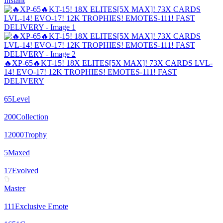
Instant
🔥XP-65🔥KT-15! 18X ELITES[5X MAX]! 73X CARDS LVL-
14! EVO-17! 12K TROPHIES! EMOTES-111! FAST
DELIVERY
65
Level
200
Collection
12000
Trophy
5
Maxed
17
Evolved
Master
111
Exclusive Emote