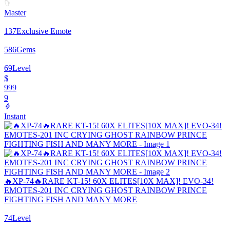
Master
137
Exclusive Emote
586
Gems
69
Level
$
999
9
Instant
🔥XP-74🔥RARE KT-15! 60X ELITES[10X MAX]! EVO-34!
EMOTES-201 INC CRYING GHOST RAINBOW PRINCE
FIGHTING FISH AND MANY MORE
74
Level