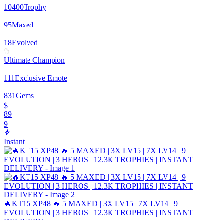
10400
Trophy
95
Maxed
18
Evolved
Ultimate Champion
111
Exclusive Emote
831
Gems
$
89
9
Instant
🔥KT15 XP48 🔥 5 MAXED | 3X LV15 | 7X LV14 | 9
EVOLUTION | 3 HEROS | 12.3K TROPHIES | INSTANT