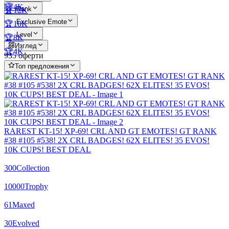
🏆4K
Rank
🏆12K
Exclusive Emote
🏆10K
Level
🏆8K
Изглед
🏆4K
935 оферти
Топ предложения
RAREST KT-15! XP-69! CRL AND GT EMOTES! GT RANK
#38 #105 #538! 2X CRL BADGES! 62X ELITES! 35 EVOS!
10K CUPS! BEST DEAL
300
Collection
10000
Trophy
61
Maxed
30
Evolved