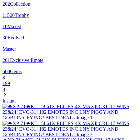
202
Collection
11500
Trophy
10
Maxed
30
Evolved
Master
201
Exclusive Emote
600
Gems
$
199
9
Instant