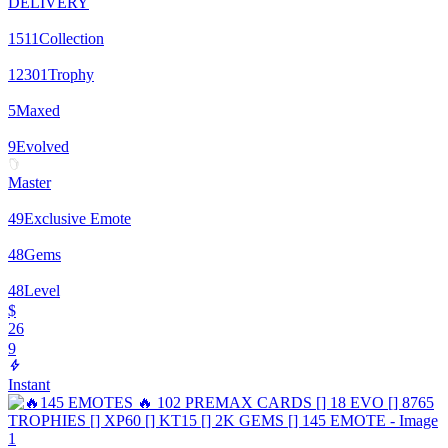
DELIVERY
1511
Collection
12301
Trophy
5
Maxed
9
Evolved
Master
49
Exclusive Emote
48
Gems
48
Level
$
26
9
Instant