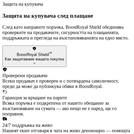
Защита на купувача
Защита на купувача след плащане
След като направите поръчка, BoostRoyal Shield обединява
проверките на продавачите, сигурността на плащанията,
поддръжката и прегледа на възстановяванията на едно място.
™
BoostRoyal Shield
Как защитаваме вашата покупка
Проверени продавачи
Всеки продавач е проверен и с потвърдена самоличност,
преди да може да публикува обяви в BoostRoyal.
Гаранция за връщане на парите
Всяка поръчка е подкрепена от нашето обещание за
възстановяване на сумата — ако нещо не е наред, ще го
поправим.
24/7 поддръжка на живо
Нашият екип отговаря в чата на живо денонощно — помощта