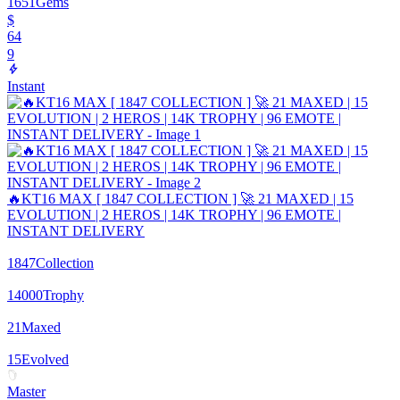
1651
Gems
$
64
9
Instant
🔥KT16 MAX [ 1847 COLLECTION ] 🚀 21 MAXED | 15
EVOLUTION | 2 HEROS | 14K TROPHY | 96 EMOTE |
INSTANT DELIVERY
1847
Collection
14000
Trophy
21
Maxed
15
Evolved
Master