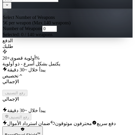
Select Number of Weapons
5€ per weapon (Max 140 weapons)
Number of Weapons
Selected:
0
/ 140 weapons
الدفع
طلبك
+20%
أولوية قصوى
يكتمل بشكل أسرع - ذو أولوية
يبدأ خلال ~30 دقيقة
تخصيص
الإجمالي
رفع التصنيف
الإجمالي
يبدأ خلال ~30 دقيقة
رفع التصنيف
دفع سريع
محترفون موثوقون
ضمان استرداد الأموال
™