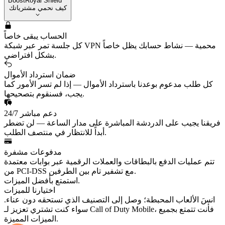
BoostRoyal Shield
كيف نحمي مشترياتك
الحساب يبقى خاصاً
كل جلسة تمر عبر شبكة VPN محمية — نشاط حسابك يظل خاصاً
بشكل افتراضي.
ضمان استرداد الأموال
كل طلب مدعوم بوعدنا باسترداد الأموال — إذا لم تسر الأمور كما
يجب، فسنقوم بتصحيحها.
دعم مباشر 24/7
فريقنا يجيب على الدردشة المباشرة على مدار الساعة — لن تضطر
أبداً للانتظار في منتصف الطلب.
مدفوعات مشفرة
تتم عمليات الدفع بالبطاقات والعملات الرقمية عبر بوابات معتمدة
من PCI-DSS مع تشفير تام بين الطرفين.
استمتع بأفضل الميزات.
اختيارنا للميزات
انسَ الألعاب المحبطة؛ وصل إلى التصنيف الذي تستحقه دون عناء.
سواء كنت تشتري تعزيز لـ Call of Duty Mobile، فأنت تتمتع بجميع
الميزات المميزة.