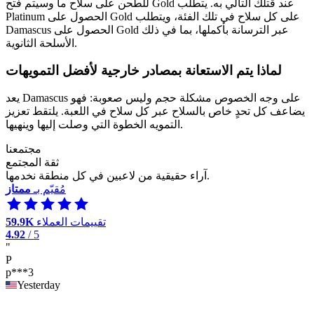
للطحن على سلاح ما وسيتم فتح Gold عند قتلك التالي به. يتطلب
Platinum الحصول على Gold على كل سلاح في تلك الفئة، ويتطلب
Damascus الحصول على Gold عبر الترسانة بأكملها، بما في ذلك
الأسلحة الثانوية.
لماذا يتم الاستعانة بمصادر خارجية لأفضل التمويهات
يعد Damascus على وجه الخصوص مشكلة حجم وليس صعوبة: فهو
يضاعف كل تحدٍ خاص بالسلاح عبر كل سلاح في اللعبة. يلتقط تعزيز
التمويه الخطوة التي وصلت إليها وينهيها.
مجتمعنا
ثقة المجتمع
آراء حقيقية من لاعبين في كل منطقة نخدمها.
مُقيّم بـ
ممتاز
تقييمات العملاء
59.9K
4.92
/ 5
"
P
p***3
Yesterday