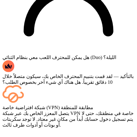
هل يمكن للمحترف اللعب معي بنظام الثنائي (Duo) الليلة؟
بالتأكيد — لقد قمت بتنبيه المحترف الخاص بك، سيكون متصلاً خلال
10 دقائق تقريباً. هل هناك أي شيء آخر بخصوص الطلب؟
نعم، تظهر كل مباراة في لوحة التحكم الخاصة بك فور انتهائها، وإذا
شبكة افتراضية خاصة (VPN) مطابقة للمنطقة
كنت ترغب في مشاهدة المباريات نفسها، أضف خدمة البث
يتصل المعزز الخاص بك عبر شبكة VPN خاصة في منطقتك، حتى لا
(Streaming) عند إتمام الدفع.
يتم تسجيل دخول حسابك أبداً من مكان غير معتاد. لا توجد سكربتات
أو بوتات أو أدوات طرف ثالث.