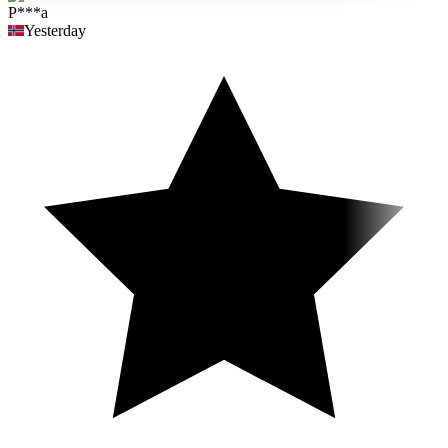
P***a
Yesterday