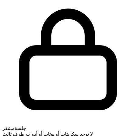
جلسة
مشفر
لا توجد سكربتات أو بوتات أو أدوات طرف ثالث