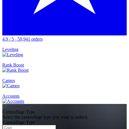
4.9 / 5 · 59,941 orders
Leveling
Rank Boost
Camos
Accounts
Camouflage Type
Select the camouflage type you want to unlock
Camouflage Type