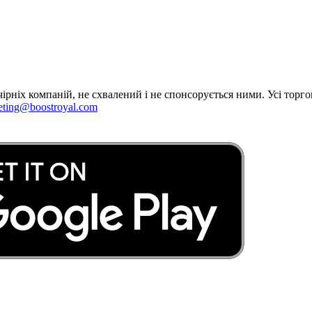
дочірніх компаній, не схвалений і не спонсорується ними. Усі тор
eting@boostroyal.com