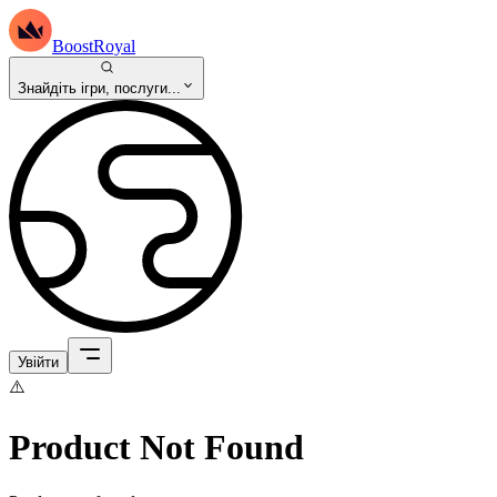
BoostRoyal
Знайдіть ігри, послуги...
Увійти
⚠️
Product Not Found