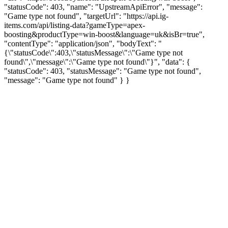
"statusCode": 403, "name": "UpstreamApiError", "message":
"Game type not found", "targetUrl": "https://api.ig-
items.com/api/listing-data?gameType=apex-
boosting&productType=win-boost&language=uk&isBr=true",
"contentType": "application/json", "bodyText": "
{\"statusCode\":403,\"statusMessage\":\"Game type not
found\",\"message\":\"Game type not found\"}", "data": {
"statusCode": 403, "statusMessage": "Game type not found",
"message": "Game type not found" } }