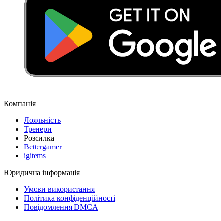
Компанія
Лояльність
Тренери
Розсилка
Bettergamer
igitems
Юридична інформація
Умови використання
Політика конфіденційності
Повідомлення DMCA