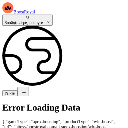
BoostRoyal
Знайдіть ігри, послуги...
Увійти
Error Loading Data
{ "gameType": "apex-boosting", "productType": "win-boost",
"url": "https://boostroyal.com/uk/apex-boosting/win-boost",