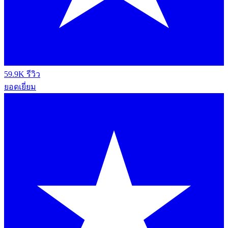
59.9K รีวิว
ยอดเยี่ยม