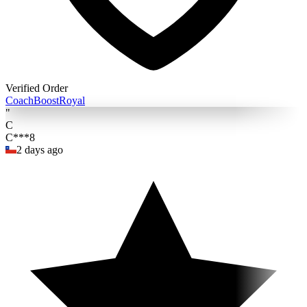
Verified Order
Coach
BoostRoyal
"
C
C***8
2 days ago