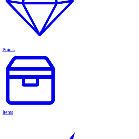
Points
Items