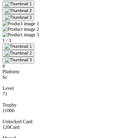
1
/
3
#
Platform
Sc
Level
71
Trophy
11006
Unlocked Card
120
Card