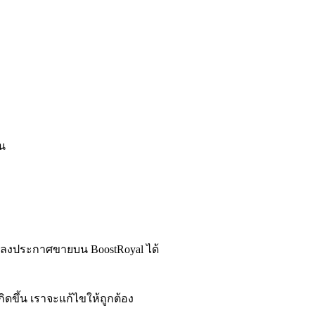
ิน
ถลงประกาศขายบน BoostRoyal ได้
ดขึ้น เราจะแก้ไขให้ถูกต้อง