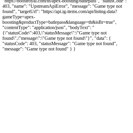
"https://boostroyal.com/th/apex-boosting/batlepass", "statusCode":
403, "name": "UpstreamApiError", "message": "Game type not
found", "targetUrl": "https://api.ig-items.com/api/listing-data?
gameType=apex-
boosting&productType=batlepass&language=th&isBr=true",
"contentType": "application/json", "bodyText": "
{\"statusCode\":403,\"statusMessage\":\"Game type not
found\",\"message\":\"Game type not found\"}", "data": {
"statusCode": 403, "statusMessage": "Game type not found",
"message": "Game type not found" } }