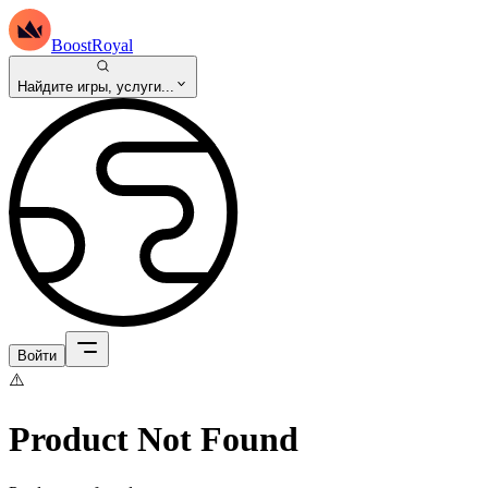
BoostRoyal
Найдите игры, услуги...
Войти
⚠️
Product Not Found