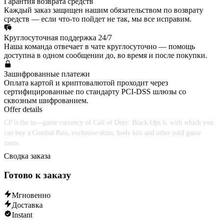
Гарантия возврата средств
Каждый заказ защищен нашим обязательством по возврату
средств — если что-то пойдет не так, мы все исправим.
Круглосуточная поддержка 24/7
Наша команда отвечает в чате круглосуточно — помощь
доступна в одном сообщении до, во время и после покупки.
Зашифрованные платежи
Оплата картой и криптовалютой проходит через
сертифицированные по стандарту PCI-DSS шлюзы со
сквозным шифрованием.
Offer details
CP is the in—game currency of Call of Duty: Black Ops 6, with which you
can buy a Combat Pass, exclusive skins, body kits and other paid game
items
Сводка заказа
Готово к заказу
Мгновенно
Доставка
Instant