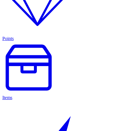
Points
Items