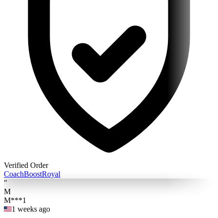
Verified Order
Coach
BoostRoyal
"
M
M***1
1 weeks ago