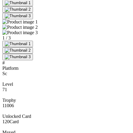
1
/
3
#
Platform
Sc
Level
71
Trophy
11006
Unlocked Card
120
Card
Maxed