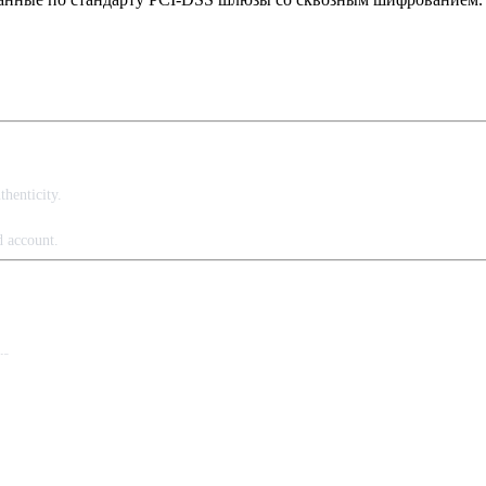
henticity.
d account.
ys.