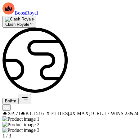
BoostRoyal
Clash Royale
Войти
🔥XP-71🔥KT-15! 61X ELITES[4X MAX]! CRL-17 WINS 23&
1
/
3