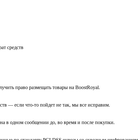
рат средств
учить право размещать товары на BoostRoyal.
тв — если что-то пойдет не так, мы все исправим.
на в одном сообщении до, во время и после покупки.
ванные по стандарту PCI-DSS шлюзы со сквозным шифрованием.