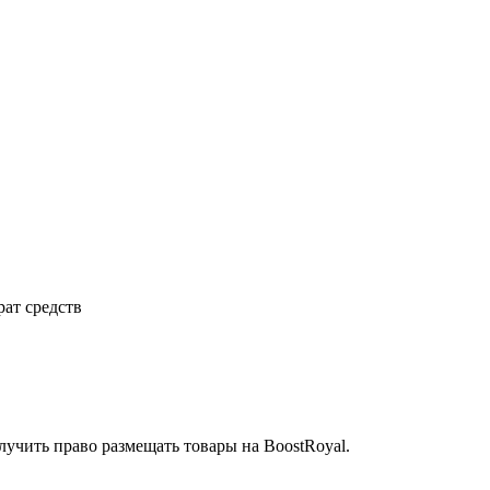
рат средств
учить право размещать товары на BoostRoyal.