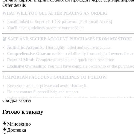
Offer details
WHAT WILL YOU GET AFTER PLACING AN ORDER?
Email linked to Supercell ID & password [Full Email Access]
You'll have guidelines to secure your account
🔐 SAFE AND SECURE ACCOUNT PURCHASES FROM MY STORE
Authentic Accounts:
Thoroughly tested and secure accounts.
Comprehensive Guarantee:
Sourced directly from original owners for aut
Peace of Mind:
Complete guarantee and quick issue resolution.
Exclusive Ownership:
You will have complete ownership of the purchase
❗ IMPORTANT ACCOUNT GUIDELINES TO FOLLOW:
Keep your account private and avoid sharing it.
Do not contact Supercell help and support.
Delay name changes for at least 12 hours and in-game purchases for 10 da
Сводка заказа
Готово к заказу
Мгновенно
Доставка