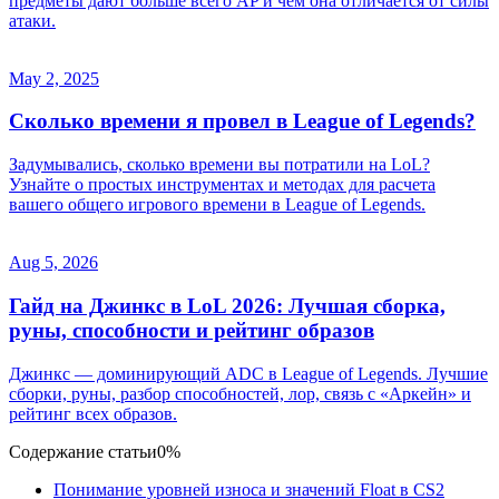
предметы дают больше всего AP и чем она отличается от силы
атаки.
May 2, 2025
Сколько времени я провел в League of Legends?
Задумывались, сколько времени вы потратили на LoL?
Узнайте о простых инструментах и методах для расчета
вашего общего игрового времени в League of Legends.
Aug 5, 2026
Гайд на Джинкс в LoL 2026: Лучшая сборка,
руны, способности и рейтинг образов
Джинкс — доминирующий ADC в League of Legends. Лучшие
сборки, руны, разбор способностей, лор, связь с «Аркейн» и
рейтинг всех образов.
Содержание статьи
0%
Понимание уровней износа и значений Float в CS2