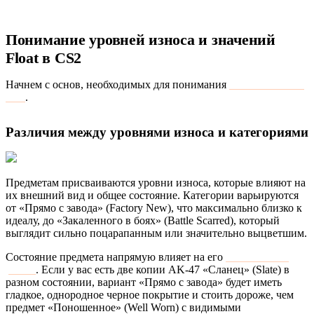
Понимание уровней износа и значений
Float в CS2
Начнем с основ, необходимых для понимания
значений float в
CS2
.
Различия между уровнями износа и категориями
Предметам присваиваются уровни износа, которые влияют на
их внешний вид и общее состояние. Категории варьируются
от «Прямо с завода» (Factory New), что максимально близко к
идеалу, до «Закаленного в боях» (Battle Scarred), который
выглядит сильно поцарапанным или значительно выцветшим.
Состояние предмета напрямую влияет на его
стоимость на
рынке
. Если у вас есть две копии AK-47 «Сланец» (Slate) в
разном состоянии, вариант «Прямо с завода» будет иметь
гладкое, однородное черное покрытие и стоить дороже, чем
предмет «Поношенное» (Well Worn) с видимыми