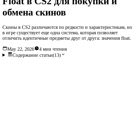
Float в CS2 для покупки и
обмена скинов
Скины в CS2 различаются по редкости и характеристикам, но
в игре существует еще одна система, которая позволяет
отличить идентичные предметы друг от друга: значения float.
May 22, 2026
4 мин чтения
Содержание статьи
(
13
)
Скины в CS2 различаются по редкости и характеристикам,
но в игре существует еще одна система, которая позволяет
отличить идентичные предметы друг от друга: значения
float (износа). Это часто вызывает путаницу у игроков, так
как добавляет дополнительный уровень сложности.
Давайте подробнее разберем, что такое значения float в
игре, чтобы лучше понимать стоимость предметов в
Counter-Strike 2.