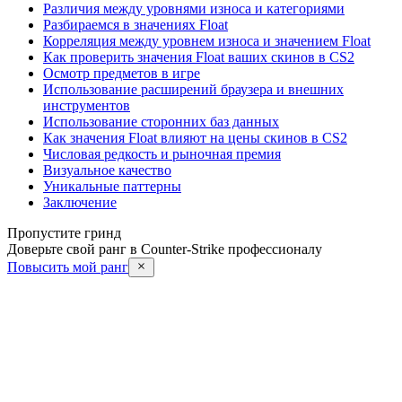
Различия между уровнями износа и категориями
Разбираемся в значениях Float
Корреляция между уровнем износа и значением Float
Как проверить значения Float ваших скинов в CS2
Осмотр предметов в игре
Использование расширений браузера и внешних
инструментов
Использование сторонних баз данных
Как значения Float влияют на цены скинов в CS2
Числовая редкость и рыночная премия
Визуальное качество
Уникальные паттерны
Заключение
Пропустите гринд
Доверьте свой ранг в Counter-Strike профессионалу
Повысить мой ранг