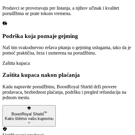
Prodavci se proveravaju pre listanja, a njihov učinak i kvalitet
porudžbina se prate tokom vremena.
Podrška koja poznaje gejming
Naš tim svakodnevno rešava pitanja o gejming uslugama, tako da je
pomoć praktična, brza i usmerena na porudžbinu.
Zaštita kupaca
Zaštita kupaca nakon plaćanja
Kada napravite porudžbinu, BoostRoyal Shield drži provere
prodavaca, bezbednost plaćanja, podršku i pregled refundacija na
jednom mestu.
™
BoostRoyal Shield
Kako štitimo vašu kupovinu