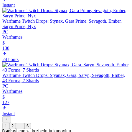
Instant
Warframe Twitch Drops: Stynax, Gara Prime, Sevagoth, Ember,
Saryn Prime, Nyx
PC
Warframes
$
138
24 hours
Warframe Twitch Drops: Styanax, Gara, Saryn, Sevagoth, Ember,
43 Forma, 7 Shards
PC
Warframes
$
127
Instant
1
2
...
6
Napravljeno za bezbedniju kupovinu