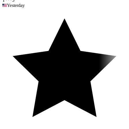
T***5
Yesterday