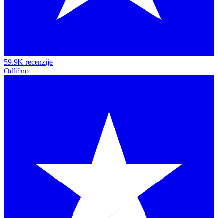
59.9K recenzije
Odlično