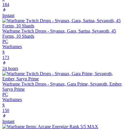
184
Instant
Warframe Twitch Drops - Styanax, Gara, Sarina, Sevagoth, 45
Forms, 10 Shards
PC
Warframes
$
173
24 hours
Warframe Twitch Drops - Styanax, Gara Prime, Sevagoth, Ember,
Saryn Prime
PC
Warframes
$
150
Instant