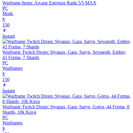
Warframe Items: Arcane Energize Rank 5/5 MAX
PC
Mods
$
150
Instant
Warframe Twitch Drops: Styanax, Gara, Saryn, Sevagoth, Ember,
43 Forma, 7 Shards
PC
Warframes
$
150
Instant
Warframe Twitch Drops: Styanax, Gara, Saryn, Gotva, 44 Forma, 8
Shards, 10k Kuva
PC
Warframes
$