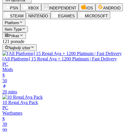
Platforma
PSN
XBOX
INDEPENDENT
IOS
ANDROID
STEAM
NINTENDO
EGAMES
MICROSOFT
Platform
Item Type
Prikaz
121 ponude
Najbolji izbor
[All Platforms] 15 Regal Aya + 1200 Platinum | Fast Delivery
PC
Mods
$
50
20 mins
10 Regal Aya Pack
PC
Warframes
$
39
99