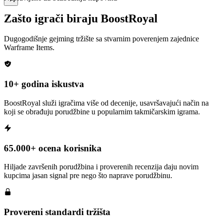
Zašto igrači biraju BoostRoyal
Dugogodišnje gejming tržište sa stvarnim poverenjem zajednice
Warframe Items
.
10+ godina iskustva
BoostRoyal služi igračima više od decenije, usavršavajući način na
koji se obrađuju porudžbine u popularnim takmičarskim igrama.
65.000+ ocena korisnika
Hiljade završenih porudžbina i proverenih recenzija daju novim
kupcima jasan signal pre nego što naprave porudžbinu.
Provereni standardi tržišta