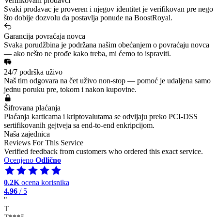
Verifikovani prodavci
Svaki prodavac je proveren i njegov identitet je verifikovan pre nego
što dobije dozvolu da postavlja ponude na BoostRoyal.
Garancija povraćaja novca
Svaka porudžbina je podržana našim obećanjem o povraćaju novca
— ako nešto ne prođe kako treba, mi ćemo to ispraviti.
24/7 podrška uživo
Naš tim odgovara na čet uživo non-stop — pomoć je udaljena samo
jednu poruku pre, tokom i nakon kupovine.
Šifrovana plaćanja
Plaćanja karticama i kriptovalutama se odvijaju preko PCI-DSS
sertifikovanih gejtveja sa end-to-end enkripcijom.
Naša zajednica
Reviews For This Service
Verified feedback from customers who ordered this exact service.
Ocenjeno
Odlično
0.2K
ocena korisnika
4.96
/ 5
"
T