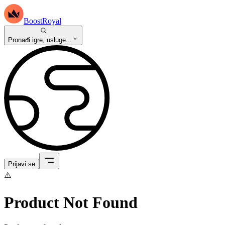
BoostRoyal
Pronađi igre, usluge...
Prijavi se
⚠️
Product Not Found