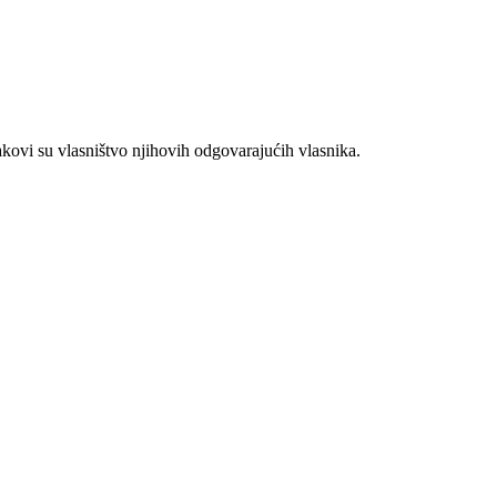
akovi su vlasništvo njihovih odgovarajućih vlasnika.