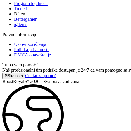
Program lojalnosti
Treneri
Bilten
Bettergamer
igitems
Pravne informacije
Uslovi korišćenja
Politika privatnosti
DMCA obaveštenje
Treba vam pomoć?
Naš profesionalni tim podrške dostupan je 24/7 da vam pomogne sa s
Centar za pomoć
Pišite nam
BoostRoyal © 2026 - Sva prava zadržana