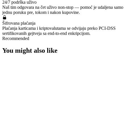
24/7 podrška uživo
⭐Lightwave Frenzy
Naš tim odgovara na čet uživo non-stop — pomoć je udaljena samo
jednu poruku pre, tokom i nakon kupovine.
⭐Premiere Collision Classic
⭐Immortalized Sheriff
Šifrovana plaćanja
Plaćanja karticama i kriptovalutama se odvijaju preko PCI-DSS
⭐Monarch Shorty
sertifikovanih gejtveja sa end-to-end enkripcijom.
⭐Death Wish Sheriff
Recommended
⭐Shimmer Classic
You might also like
⭐.SYS Sheriff
⭐Jigsaw Ghost
⭐Task Force 809 Frenzy
⭐Striker Classic
⭐Vendetta Ghost
⭐Comet Ghost
⭐Coalition: Cobra Frenzy
⭐Spitfire Ghost
⭐Karabasan Shorty
⭐Wunderkind Shorty