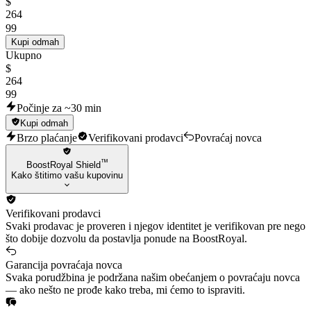
$
🌟 Araxys Vandal
264
99
🌟 Reaver Phantom
Kupi odmah
🌟 Reaver Vandal
Ukupno
$
🌟 Ruination Phantom
264
🌟 RGX 11z Pro Operator
99
Počinje za ~30 min
🌟 RGX 11z Pro Spectre
Kupi odmah
🌟 Reaver Spectre
Brzo plaćanje
Verifikovani prodavci
Povraćaj novca
🌟 BlastX Odin
™
BoostRoyal Shield
🌟 Reaver Odin
Kako štitimo vašu kupovinu
✨ Uncommon and Other Skins ✨:
⭐K/TAC Blade
Verifikovani prodavci
Svaki prodavac je proveren i njegov identitet je verifikovan pre nego
⭐Obsidiana
što dobije dozvolu da postavlja ponude na BoostRoyal.
⭐.SYS Melee
Garancija povraćaja novca
⭐Task Force 809 Knife
Svaka porudžbina je podržana našim obećanjem o povraćaju novca
⭐Snakebite Shorty
— ako nešto ne prođe kako treba, mi ćemo to ispraviti.
⭐Spitfire Frenzy