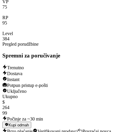
VP
75
RP
95
Level
384
Pregled porudžbine
Spremni za poručivanje
Trenutno
Dostava
Instant
Potpun pristup e-pošti
Uključeno
Ukupno
$
264
99
Počinje za ~30 min
Kupi odmah
Brzo plaćanje
Verifikovani prodavci
Povraćaj novca