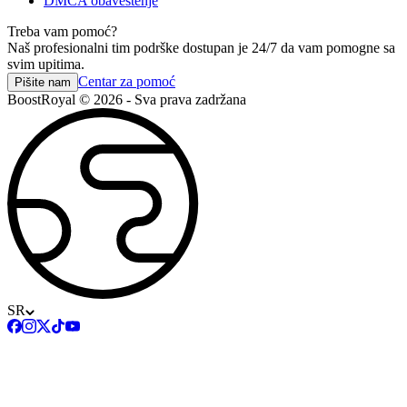
DMCA obaveštenje
Treba vam pomoć?
Naš profesionalni tim podrške dostupan je 24/7 da vam pomogne sa
svim upitima.
Centar za pomoć
Pišite nam
BoostRoyal © 2026 - Sva prava zadržana
SR