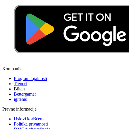
🐲 Additional Details 🐲:
♣️ Buddies: 139
♦️ Cards: 189
♥️ Sprays: 174
🏳️‍⚧️ Titles: 135
🕵️‍♀️ Agents: 28
Kompanija
Program lojalnosti
Treneri
Bilten
Bettergamer
igitems
Pravne informacije
Uslovi korišćenja
Politika privatnosti