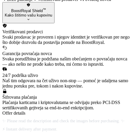
™
BoostRoyal Shield
Kako štitimo vašu kupovinu
Verifikovani prodavci
Svaki prodavac je proveren i njegov identitet je verifikovan pre nego
što dobije dozvolu da postavlja ponude na BoostRoyal.
Garancija povraćaja novca
Svaka porudžbina je podržana našim obećanjem o povraćaju novca
— ako nešto ne prođe kako treba, mi ćemo to ispraviti.
24/7 podrška uživo
Naš tim odgovara na čet uživo non-stop — pomoć je udaljena samo
jednu poruku pre, tokom i nakon kupovine.
Šifrovana plaćanja
Plaćanja karticama i kriptovalutama se odvijaju preko PCI-DSS
sertifikovanih gejtveja sa end-to-end enkripcijom.
Offer details
✨ Please read the description and check the images before purchasing. ✨
⚡ Instant delivery after payment.