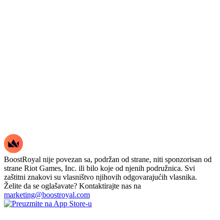
⭐Piedra del Sol Phantom
⭐Task Force 809 Phantom
⭐Shimmer Bulldog
⭐.SYS Vandal
⭐Hue Shift Spectre
⭐K/TAC Vandal
⭐Premiere Collision Bulldog
⭐K/TAC Bulldog
⭐Hue Shift Bulldog
⭐Monarch Marshal
⭐ And Much More! Full Details Link:
BoostRoyal nije povezan sa, podržan od strane, niti sponzorisan od
👽 Battlepasses Info 👽:
strane Riot Games, Inc. ili bilo koje od njenih podružnica. Svi
👾 DISRUPTION // Act 3
zaštitni znakovi su vlasništvo njihovih odgovarajućih vlasnika.
Želite da se oglašavate? Kontaktirajte nas na
👾 DIMENSION // Act 2
marketing@boostroyal.com
👾 REFLECTION // Act 1
👾 DIMENSION // Act 1