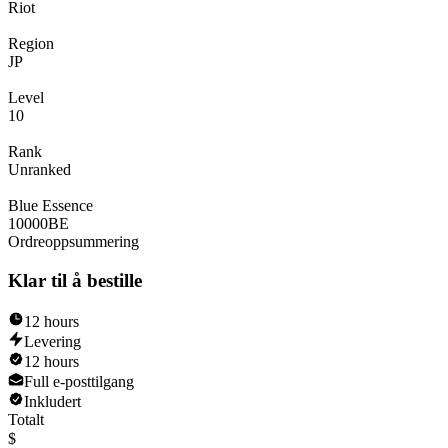
Riot
Region
JP
Level
10
Rank
Unranked
Blue Essence
10000
BE
Ordreoppsummering
Klar til å bestille
12 hours
Levering
12 hours
Full e-posttilgang
Inkludert
Totalt
$