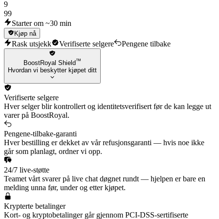
9
99
Starter om ~30 min
Kjøp nå
Rask utsjekk
Verifiserte selgere
Pengene tilbake
™
BoostRoyal Shield
Hvordan vi beskytter kjøpet ditt
Verifiserte selgere
Hver selger blir kontrollert og identitetsverifisert før de kan legge ut
varer på BoostRoyal.
Pengene-tilbake-garanti
Hver bestilling er dekket av vår refusjonsgaranti — hvis noe ikke
går som planlagt, ordner vi opp.
24/7 live-støtte
Teamet vårt svarer på live chat døgnet rundt — hjelpen er bare en
melding unna før, under og etter kjøpet.
Krypterte betalinger
Kort- og kryptobetalinger går gjennom PCI-DSS-sertifiserte