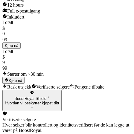
12 hours
Full e-posttilgang
Inkludert
Totalt
$
9
99
Kjøp nå
Totalt
$
9
99
Starter om ~30 min
Kjøp nå
Rask utsjekk
Verifiserte selgere
Pengene tilbake
™
BoostRoyal Shield
Hvordan vi beskytter kjøpet ditt
Verifiserte selgere
Hver selger blir kontrollert og identitetsverifisert før de kan legge ut
varer på BoostRoyal.