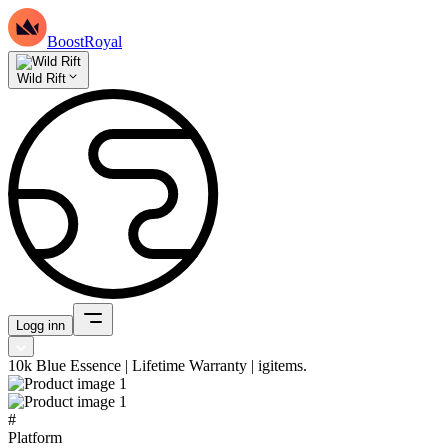
BoostRoyal
Wild Rift
Logg inn
10k Blue Essence | Lifetime Warranty | igitems.
#
Platform