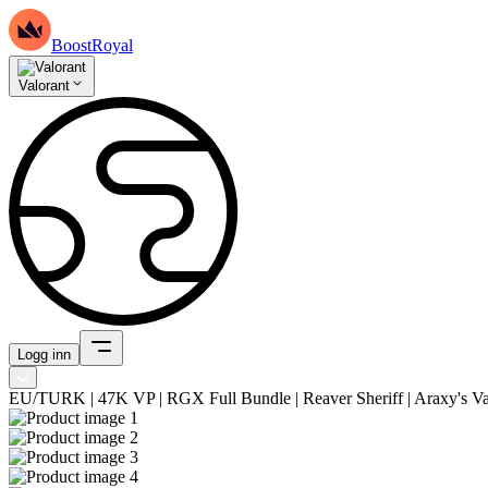
BoostRoyal
Valorant
Logg inn
EU/TURK | 47K VP | RGX Full Bundle | Reaver Sheriff | Araxy's Van