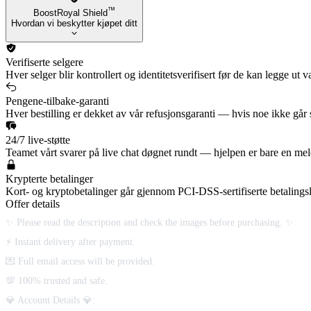
™
BoostRoyal Shield
Hvordan vi beskytter kjøpet ditt
Verifiserte selgere
Hver selger blir kontrollert og identitetsverifisert før de kan legge ut
Pengene-tilbake-garanti
Hver bestilling er dekket av vår refusjonsgaranti — hvis noe ikke går 
24/7 live-støtte
Teamet vårt svarer på live chat døgnet rundt — hjelpen er bare en meld
Krypterte betalinger
Kort- og kryptobetalinger går gjennom PCI-DSS-sertifiserte betalings
Offer details
✨ Please read the description and check the images before purchasing. ✨
⚡ Instant delivery after payment.
💌 Full email access will be provided.
💯 100% trusted and safe.
💎 Account Details 💎: