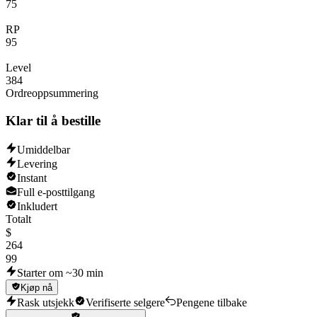
75
RP
95
Level
384
Ordreoppsummering
Klar til å bestille
Umiddelbar
Levering
Instant
Full e-posttilgang
Inkludert
Totalt
$
264
99
Starter om ~30 min
Kjøp nå
Rask utsjekk
Verifiserte selgere
Pengene tilbake