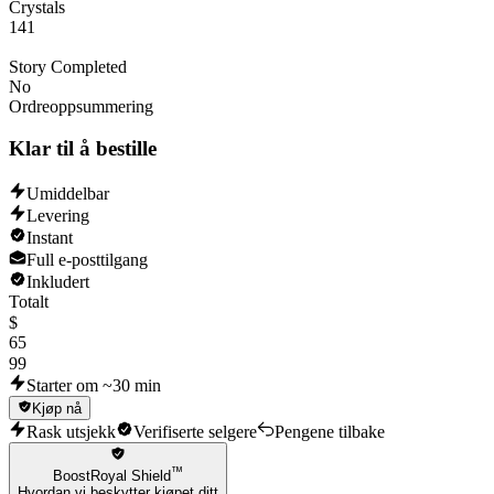
Crystals
141
Story Completed
No
Ordreoppsummering
Klar til å bestille
Umiddelbar
Levering
Instant
Full e-posttilgang
Inkludert
Totalt
$
65
99
Starter om ~30 min
Kjøp nå
Rask utsjekk
Verifiserte selgere
Pengene tilbake
™
BoostRoyal Shield
Hvordan vi beskytter kjøpet ditt