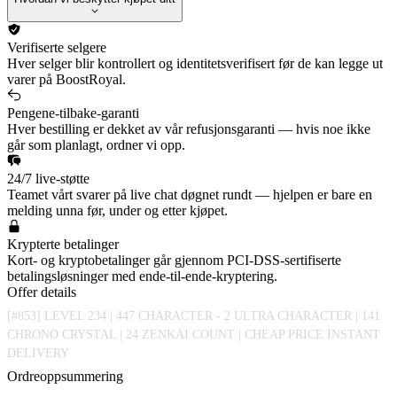
Verifiserte selgere
Hver selger blir kontrollert og identitetsverifisert før de kan legge ut
varer på BoostRoyal.
Pengene-tilbake-garanti
Hver bestilling er dekket av vår refusjonsgaranti — hvis noe ikke
går som planlagt, ordner vi opp.
24/7 live-støtte
Teamet vårt svarer på live chat døgnet rundt — hjelpen er bare en
melding unna før, under og etter kjøpet.
Krypterte betalinger
Kort- og kryptobetalinger går gjennom PCI-DSS-sertifiserte
betalingsløsninger med ende-til-ende-kryptering.
Offer details
[#853] LEVEL 234 | 447 CHARACTER - 2 ULTRA CHARACTER | 141
CHRONO CRYSTAL | 24 ZENKAI COUNT | CHEAP PRICE INSTANT
DELIVERY
Ordreoppsummering