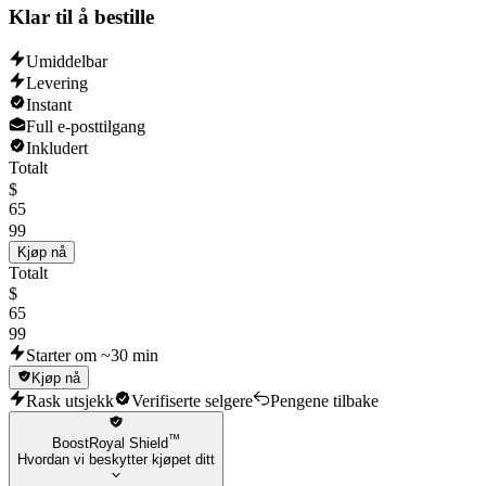
Klar til å bestille
Umiddelbar
Levering
Instant
Full e-posttilgang
Inkludert
Totalt
$
65
99
Kjøp nå
Totalt
$
65
99
Starter om ~30 min
Kjøp nå
Rask utsjekk
Verifiserte selgere
Pengene tilbake
™
BoostRoyal Shield
Hvordan vi beskytter kjøpet ditt