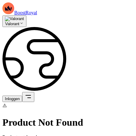
BoostRoyal
Valorant
Inloggen
⚠️
Product Not Found