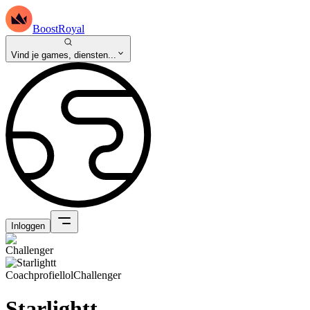
BoostRoyal
Vind je games, diensten...
Inloggen
Coachprofiel
lol
Challenger
Starlightt