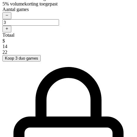
5% volumekorting toegepast
Aantal games
Totaal
$
14
22
Koop 3 duo games