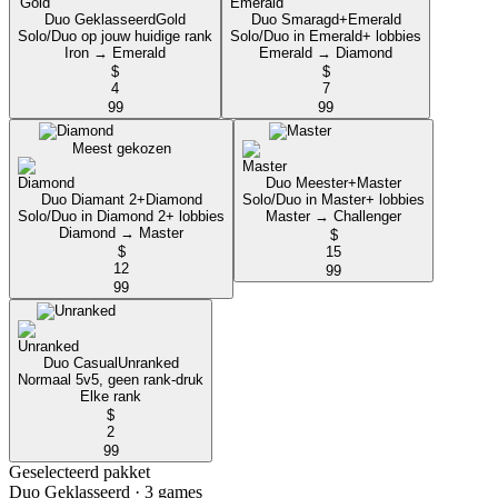
Duo Geklasseerd
Gold
Duo Smaragd+
Emerald
Solo/Duo op jouw huidige rank
Solo/Duo in Emerald+ lobbies
Iron → Emerald
Emerald → Diamond
$
$
4
7
99
99
Meest gekozen
Duo Meester+
Master
Duo Diamant 2+
Diamond
Solo/Duo in Master+ lobbies
Solo/Duo in Diamond 2+ lobbies
Master → Challenger
Diamond → Master
$
$
15
12
99
99
Duo Casual
Unranked
Normaal 5v5, geen rank-druk
Elke rank
$
2
99
Geselecteerd pakket
Duo Geklasseerd
· 3 games