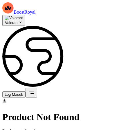
BoostRoyal
Valorant
Log Masuk
⚠️
Product Not Found