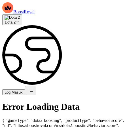
BoostRoyal
Dota 2
Log Masuk
Error Loading Data
{ "gameType": "dota2-boosting", "productType": "behavior-score",
"url": "https://boostroyal.com/ms/dota2-boosting/behavior-score",