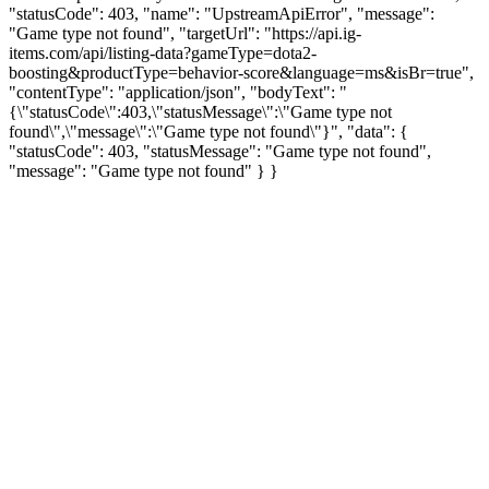
"statusCode": 403, "name": "UpstreamApiError", "message":
"Game type not found", "targetUrl": "https://api.ig-
items.com/api/listing-data?gameType=dota2-
boosting&productType=behavior-score&language=ms&isBr=true",
"contentType": "application/json", "bodyText": "
{\"statusCode\":403,\"statusMessage\":\"Game type not
found\",\"message\":\"Game type not found\"}", "data": {
"statusCode": 403, "statusMessage": "Game type not found",
"message": "Game type not found" } }