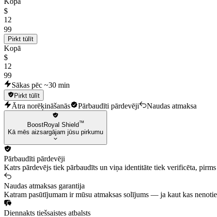
Kopā
$
12
99
Pirkt tūlīt
Kopā
$
12
99
Sākas pēc ~30 min
Pirkt tūlīt
Ātra norēķināšanās
Pārbaudīti pārdevēji
Naudas atmaksa
™
BoostRoyal Shield
Kā mēs aizsargājam jūsu pirkumu
Pārbaudīti pārdevēji
Katrs pārdevējs tiek pārbaudīts un viņa identitāte tiek verificēta, pir
Naudas atmaksas garantija
Katram pasūtījumam ir mūsu atmaksas solījums — ja kaut kas nenotie
Diennakts tiešsaistes atbalsts