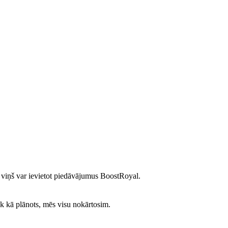
ms viņš var ievietot piedāvājumus BoostRoyal.
k kā plānots, mēs visu nokārtosim.