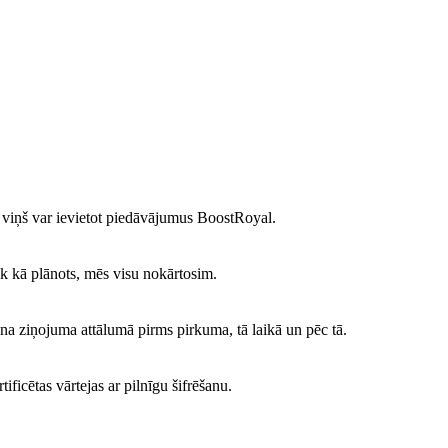
ms viņš var ievietot piedāvājumus BoostRoyal.
k kā plānots, mēs visu nokārtosim.
ena ziņojuma attālumā pirms pirkuma, tā laikā un pēc tā.
ficētas vārtejas ar pilnīgu šifrēšanu.