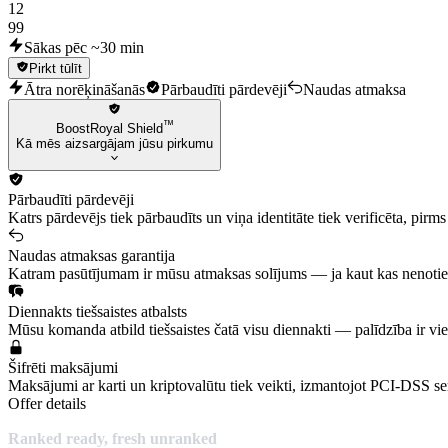
12
99
Sākas pēc ~30 min
Pirkt tūlīt
Ātra norēķināšanās
Pārbaudīti pārdevēji
Naudas atmaksa
™
BoostRoyal Shield
Kā mēs aizsargājam jūsu pirkumu
Pārbaudīti pārdevēji
Katrs pārdevējs tiek pārbaudīts un viņa identitāte tiek verificēta, pir
Naudas atmaksas garantija
Katram pasūtījumam ir mūsu atmaksas solījums — ja kaut kas nenotie
Diennakts tiešsaistes atbalsts
Mūsu komanda atbild tiešsaistes čatā visu diennakti — palīdzība ir vi
Šifrēti maksājumi
Maksājumi ar karti un kriptovalūtu tiek veikti, izmantojot PCI-DSS serti
Offer details
Ranked ready, fresh unranked