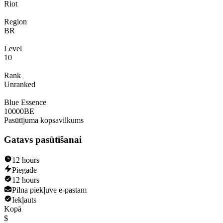
Riot
Region
BR
Level
10
Rank
Unranked
Blue Essence
10000
BE
Pasūtījuma kopsavilkums
Gatavs pasūtīšanai
12 hours
Piegāde
12 hours
Pilna piekļuve e-pastam
Iekļauts
Kopā
$