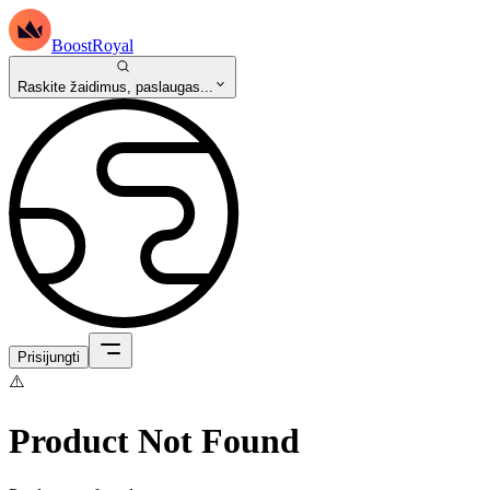
BoostRoyal
Raskite žaidimus, paslaugas...
Prisijungti
⚠️
Product Not Found