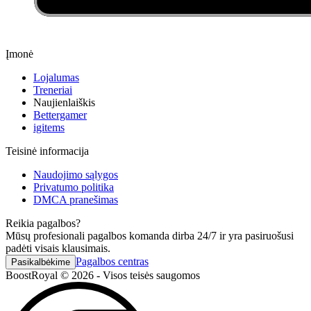
Įmonė
Lojalumas
Treneriai
Naujienlaiškis
Bettergamer
igitems
Teisinė informacija
Naudojimo sąlygos
Privatumo politika
DMCA pranešimas
Reikia pagalbos?
Mūsų profesionali pagalbos komanda dirba 24/7 ir yra pasiruošusi
padėti visais klausimais.
Pagalbos centras
Pasikalbėkime
BoostRoyal © 2026 - Visos teisės saugomos