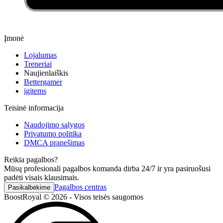
Įmonė
Lojalumas
Treneriai
Naujienlaiškis
Bettergamer
igitems
Teisinė informacija
Naudojimo sąlygos
Privatumo politika
DMCA pranešimas
Reikia pagalbos?
Mūsų profesionali pagalbos komanda dirba 24/7 ir yra pasiruošusi
padėti visais klausimais.
Pagalbos centras
Pasikalbėkime
BoostRoyal © 2026 - Visos teisės saugomos