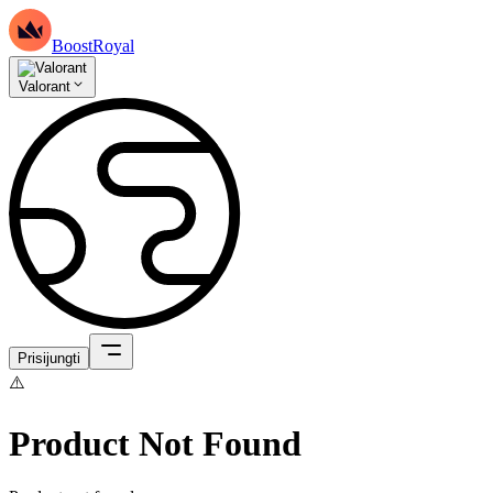
BoostRoyal
Valorant
Prisijungti
⚠️
Product Not Found