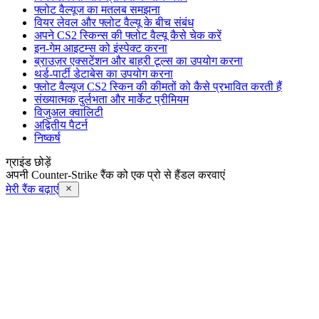
फ्लोट वैल्यूज का मतलब समझना
वियर लेवल और फ्लोट वैल्यू के बीच संबंध
अपने CS2 स्किन्स की फ्लोट वैल्यू कैसे चेक करें
इन-गेम आइटम्स को इंस्पेक्ट करना
ब्राउज़र एक्सटेंशन और बाहरी टूल्स का उपयोग करना
थर्ड-पार्टी डेटाबेस का उपयोग करना
फ्लोट वैल्यूज CS2 स्किन की कीमतों को कैसे प्रभावित करती हैं
संख्यात्मक दुर्लभता और मार्केट प्रीमियम
विजुअल क्वालिटी
अद्वितीय पैटर्न
निष्कर्ष
ग्राइंड छोड़ें
अपनी Counter-Strike रैंक को एक प्रो से हैंडल करवाएं
मेरी रैंक बढ़ाएं