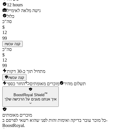
12 hours
גישה מלאה לאימייל
כלול
סה"כ
$
12
99
קנה עכשיו
סה"כ
$
12
99
מתחיל תוך כ-30 דקות
קנה עכשיו
תשלום מהיר
מוכרים מאומתים
החזר כספי
™
BoostRoyal Shield
איך אנחנו מגנים על הרכישה שלך
מוכרים מאומתים
כל מוכר עובר בדיקה ואימות זהות לפני שהוא רשאי לפרסם ב-
BoostRoyal.