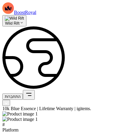
BoostRoyal
Wild Rift
התחברות
10k Blue Essence | Lifetime Warranty | igitems.
#
Platform