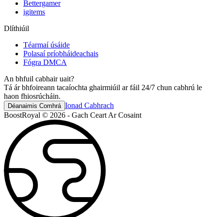
Bettergamer
igitems
Dlíthiúil
Téarmaí úsáide
Polasaí príobháideachais
Fógra DMCA
An bhfuil cabhair uait?
Tá ár bhfoireann tacaíochta ghairmiúil ar fáil 24/7 chun cabhrú le
haon fhiosrúcháin.
Ionad Cabhrach
Déanaimis Comhrá
BoostRoyal © 2026 - Gach Ceart Ar Cosaint