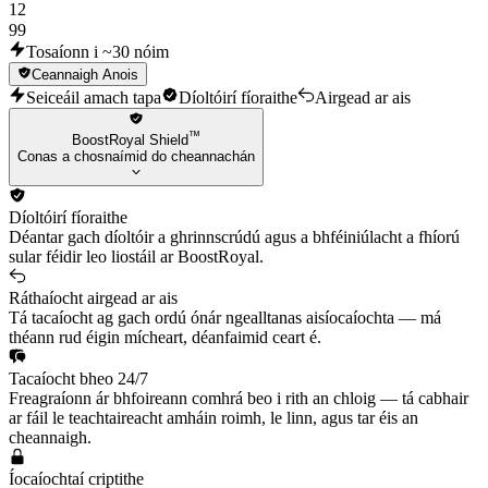
12
99
Tosaíonn i ~30 nóim
Ceannaigh Anois
Seiceáil amach tapa
Díoltóirí fíoraithe
Airgead ar ais
™
BoostRoyal Shield
Conas a chosnaímid do cheannachán
Díoltóirí fíoraithe
Déantar gach díoltóir a ghrinnscrúdú agus a bhféiniúlacht a fhíorú
sular féidir leo liostáil ar BoostRoyal.
Ráthaíocht airgead ar ais
Tá tacaíocht ag gach ordú ónár ngealltanas aisíocaíochta — má
théann rud éigin mícheart, déanfaimid ceart é.
Tacaíocht bheo 24/7
Freagraíonn ár bhfoireann comhrá beo i rith an chloig — tá cabhair
ar fáil le teachtaireacht amháin roimh, le linn, agus tar éis an
cheannaigh.
Íocaíochtaí criptithe