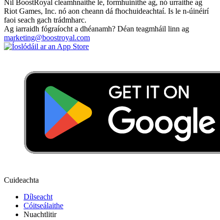
Níl BoostRoyal cleamhnaithe le, formhuinithe ag, nó urraithe ag
Riot Games, Inc. nó aon cheann dá fhochuideachtaí. Is le n-úinéirí
faoi seach gach trádmharc.
Ag iarraidh fógraíocht a dhéanamh? Déan teagmháil linn ag
marketing@boostroyal.com
Cuideachta
Dílseacht
Cóitseálaithe
Nuachtlitir