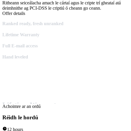
Ritheann seiceálacha amach le cártaí agus le cripte trí gheataí atá
deimhnithe ag PCI-DSS le criptiú ó cheann go ceann.
Offer details
Ranked ready, fresh unranked
Lifetime Warranty
Full E-mail access
Hand leveled
Lifetime Warranty:
Achoimre ar an ordú
If the account gets banned or lost due to any defect of our own you
Réidh le hordú
will receive a new account of the same type for free!
12 hours