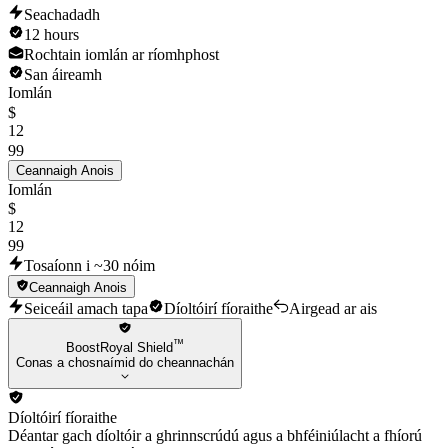
Seachadadh
12 hours
Rochtain iomlán ar ríomhphost
San áireamh
Iomlán
$
12
99
Ceannaigh Anois
Iomlán
$
12
99
Tosaíonn i ~30 nóim
Ceannaigh Anois
Seiceáil amach tapa
Díoltóirí fíoraithe
Airgead ar ais
™
BoostRoyal Shield
Conas a chosnaímid do cheannachán
Díoltóirí fíoraithe
Déantar gach díoltóir a ghrinnscrúdú agus a bhféiniúlacht a fhíorú