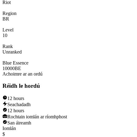
Riot
Region
BR
Level
10
Rank
Unranked
Blue Essence
10000
BE
Achoimre ar an ordú
Réidh le hordú
12 hours
Seachadadh
12 hours
Rochtain iomlán ar ríomhphost
San áireamh
Iomlán
$