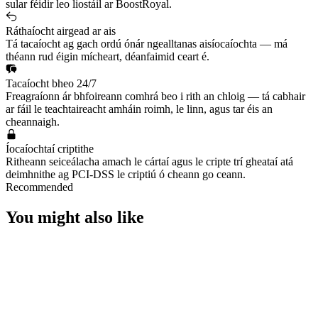
sular féidir leo liostáil ar BoostRoyal.
Ráthaíocht airgead ar ais
Tá tacaíocht ag gach ordú ónár ngealltanas aisíocaíochta — má
théann rud éigin mícheart, déanfaimid ceart é.
Tacaíocht bheo 24/7
Freagraíonn ár bhfoireann comhrá beo i rith an chloig — tá cabhair
ar fáil le teachtaireacht amháin roimh, le linn, agus tar éis an
cheannaigh.
Íocaíochtaí criptithe
Ritheann seiceálacha amach le cártaí agus le cripte trí gheataí atá
deimhnithe ag PCI-DSS le criptiú ó cheann go ceann.
Recommended
You might also like