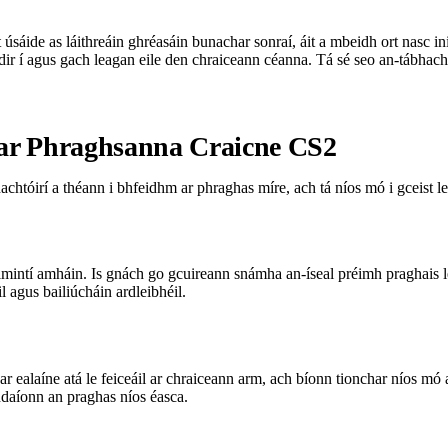
nt úsáide as láithreáin ghréasáin bunachar sonraí, áit a mbeidh ort nasc 
r í agus gach leagan eile den chraiceann céanna. Tá sé seo an-tábhachta
ar Phraghsanna Craicne CS2
tóirí a théann i bhfeidhm ar phraghas míre, ach tá níos mó i gceist lei
imintí amháin. Is gnách go gcuireann snámha an-íseal préimh praghais le
l agus bailiúcháin ardleibhéil.
 ealaíne atá le feiceáil ar chraiceann arm, ach bíonn tionchar níos mó 
hdaíonn an praghas níos éasca.