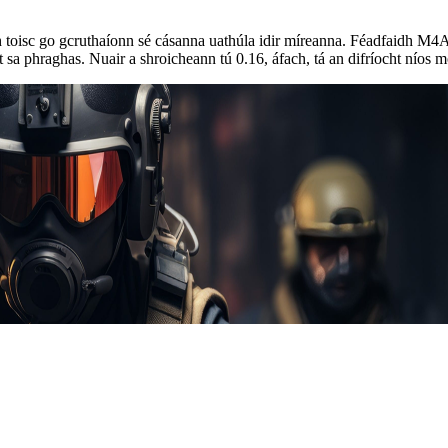
 toisc go gcruthaíonn sé cásanna uathúla idir míreanna. Féadfaidh M4
 sa phraghas. Nuair a shroicheann tú 0.16, áfach, tá an difríocht níos m