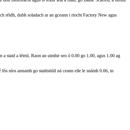
íoch réidh, dubh soladach ar an gceann i riocht Factory New agus
 a staid a léiriú. Raon an uimhir seo ó 0.00 go 1.00, agus 1.00 ag
s níos annamh go staitistiúil ná ceann eile le snámh 0.06, in