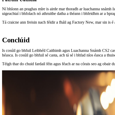
Ní bhíonn an praghas míre is airde mar thoradh ar luachanna snámh íse
uigeachtaí i bhfolach nó athruithe datha a théann i bhfeidhm ar a bpra
Tá craicne ann freisin nach féidir a fháil ag Factory New, mar sin is é 
Conclúid
Is cosúil go bhfuil Leibhéil Caithimh agus Luachanna Snámh CS2 casta
héasca. Is cosúil go bhfuil sé casta, ach tá sé i bhfad níos éasca a thui
Téigh thar do chuid fardail féin agus féach ar na córais seo ag obair d