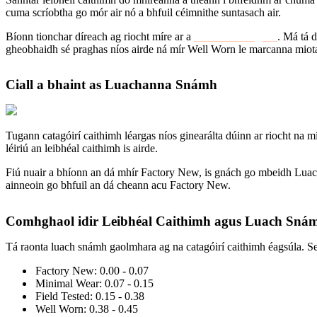
cuma scríobtha go mór air nó a bhfuil céimnithe suntasach air.
Bíonn tionchar díreach ag riocht míre ar a
luach sa mhargadh
. Má tá 
gheobhaidh sé praghas níos airde ná mír Well Worn le marcanna miotala
Ciall a bhaint as Luachanna Snámh
Tugann catagóirí caithimh léargas níos ginearálta dúinn ar riocht na 
léiriú an leibhéal caithimh is airde.
Fiú nuair a bhíonn an dá mhír Factory New, is gnách go mbeidh Luacha
ainneoin go bhfuil an dá cheann acu Factory New.
Comhghaol idir Leibhéal Caithimh agus Luach Sná
Tá raonta luach snámh gaolmhara ag na catagóirí caithimh éagsúla. 
Factory New: 0.00 - 0.07
Minimal Wear: 0.07 - 0.15
Field Tested: 0.15 - 0.38
Well Worn: 0.38 - 0.45