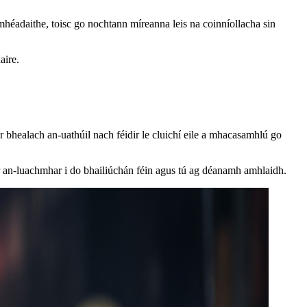
mhéadaithe, toisc go nochtann míreanna leis na coinníollacha sin
aire.
 bhealach an-uathúil nach féidir le cluichí eile a mhacasamhlú go
 mír an-luachmhar i do bhailiúchán féin agus tú ag déanamh amhlaidh.