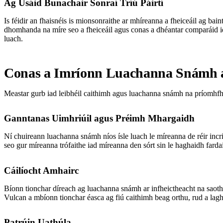
Ag Úsáid Bunachair Sonraí Tríú Páirtí
Is féidir an fhaisnéis is mionsonraithe ar mhíreanna a fheiceáil ag bai
dhomhanda na míre seo a fheiceáil agus conas a dhéantar comparáid idi
luach.
Conas a Imríonn Luachanna Snámh 
Meastar gurb iad leibhéil caithimh agus luachanna snámh na príomhfhach
Ganntanas Uimhriúil agus Préimh Mhargaidh
Ní chuireann luachanna snámh níos ísle luach le míreanna de réir incr
seo gur míreanna trófaithe iad míreanna den sórt sin le haghaidh fardai
Cáilíocht Amhairc
Bíonn tionchar díreach ag luachanna snámh ar infheictheacht na saothar
Vulcan a mbíonn tionchar éasca ag fiú caithimh beag orthu, rud a lag
Patrúin Uathúla