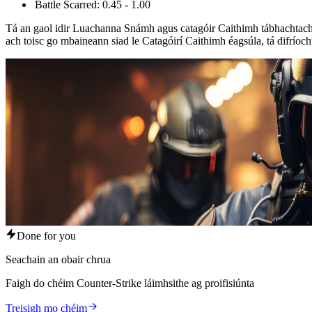
Battle Scarred: 0.45 - 1.00
Tá an gaol idir Luachanna Snámh agus catagóir Caithimh tábhachtach
ach toisc go mbaineann siad le Catagóirí Caithimh éagsúla, tá difríocht
Done for you
Seachain an obair chrua
Faigh do chéim Counter-Strike láimhsithe ag proifisiúnta
Treisigh mo chéim