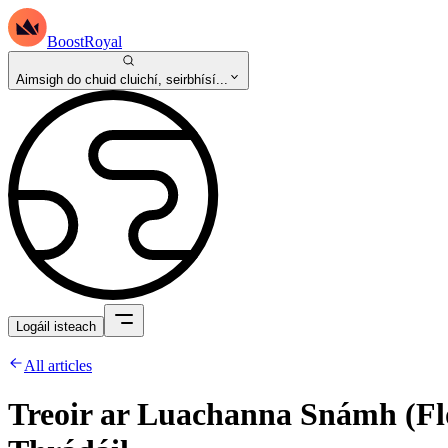
BoostRoyal
Aimsigh do chuid cluichí, seirbhísí...
Logáil isteach
All articles
Treoir ar Luachanna Snámh (Fl