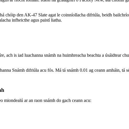
dhá chóip den AK-47 Slate agat le coinníollacha difriúla, beidh bailchr
cha infheicthe agus paistí liatha.
míre, ach is iad luachanna snámh na huimhreacha beachta a úsáidtear chun
nna Snámh difriúla acu fós. Má tá snámh 0.01 ag ceann amháin, tá sé fó
mh
Seo miondealú ar an raon snámh do gach ceann acu: