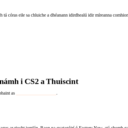
ch tá córas eile sa chluiche a dhéanann idirdhealú idir míreanna comhi
éithe, ach tá córas eile sa chluiche a dhéanann idirdhealú idi
 dtugann sé sraith bhreise castachta isteach. Déanaimis breathn
námh i CS2 a Thuiscint
 bhaint as
luachanna snámh CS2
.
us ar riocht iomlán. Raon na gcatagóirí ó Factory New, atá chomh gar do