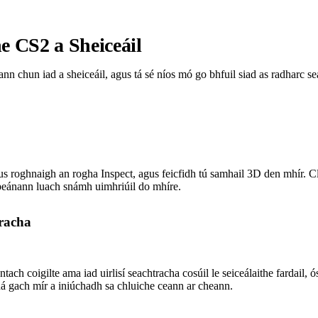
 CS2 a Sheiceáil
n chun iad a sheiceáil, agus tá sé níos mó go bhfuil siad as radharc sea
gus roghnaigh an rogha Inspect, agus feicfidh tú samhail 3D den mhír. Cl
speánann luach snámh uimhriúil do mhíre.
tracha
ontach coigilte ama iad uirlisí seachtracha cosúil le seiceálaithe fardai
ná gach mír a iniúchadh sa chluiche ceann ar cheann.