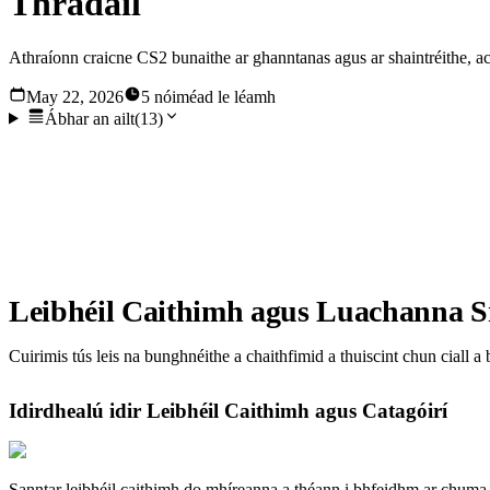
Thrádáil
Athraíonn craicne CS2 bunaithe ar ghanntanas agus ar shaintréithe, a
May 22, 2026
5 nóiméad le léamh
Ábhar an ailt
(
13
)
Athraíonn craicne CS2 bunaithe ar ghanntanas agus ar shaintr
cruthaíonn sé seo mearbhall i measc imreoirí freisin toisc go
míreanna do Counter-Strike 2 a thuiscint níos fearr.
Leibhéil Caithimh agus Luachanna S
Cuirimis tús leis na bunghnéithe a chaithfimid a thuiscint chun ciall a
Idirdhealú idir Leibhéil Caithimh agus Catagóirí
Sanntar leibhéil caithimh do mhíreanna a théann i bhfeidhm ar chuma ag