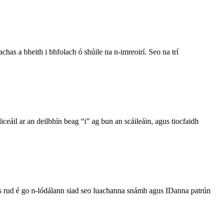
chas a bheith i bhfolach ó shúile na n-imreoirí. Seo na trí
iceáil ar an deilbhín beag “i” ag bun an scáileáin, agus tiocfaidh
l, ós rud é go n-lódálann siad seo luachanna snámh agus IDanna patrún