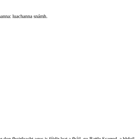
onanna: luachanna snámh.
r míreanna comhionanna: luachanna snámh (float values). Ach
ú níos dlúithe ar luachanna snámh sa chluiche chun luachanna
n fhoirfeacht agus is féidir leat a fháil, go Battle Scarred, a bhfuil