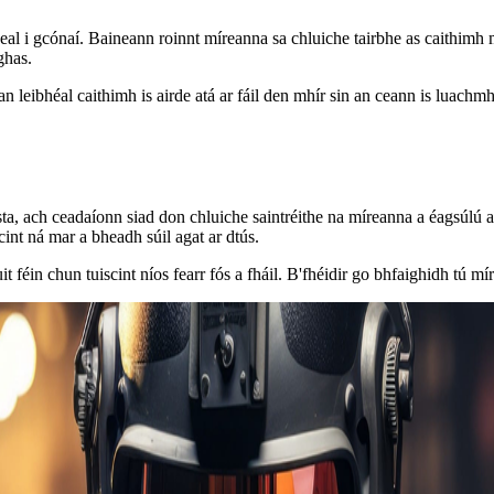
al i gcónaí. Baineann roinnt míreanna sa chluiche tairbhe as caithimh 
ghas.
an leibhéal caithimh is airde atá ar fáil den mhír sin an ceann is luachmh
, ach ceadaíonn siad don chluiche saintréithe na míreanna a éagsúlú ar
scint ná mar a bheadh súil agat ar dtús.
uit féin chun tuiscint níos fearr fós a fháil. B'fhéidir go bhfaighidh tú