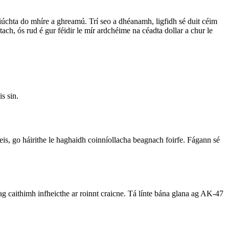
iniúchta do mhíre a ghreamú. Trí seo a dhéanamh, ligfidh sé duit céim
ch, ós rud é gur féidir le mír ardchéime na céadta dollar a chur le
s sin.
is, go háirithe le haghaidh coinníollacha beagnach foirfe. Fágann sé
ag caithimh infheicthe ar roinnt craicne. Tá línte bána glana ag AK-47