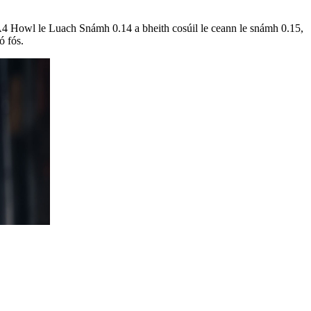
A4 Howl le Luach Snámh 0.14 a bheith cosúil le ceann le snámh 0.15,
ó fós.