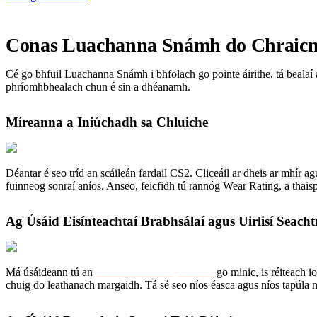
Conas Luachanna Snámh do Chraicne
Cé go bhfuil Luachanna Snámh i bhfolach go pointe áirithe, tá bealaí an
phríomhbhealach chun é sin a dhéanamh.
Míreanna a Iniúchadh sa Chluiche
Déantar é seo tríd an scáileán fardail CS2. Cliceáil ar dheis ar mhír a
fuinneog sonraí aníos. Anseo, feicfidh tú rannóg Wear Rating, a thai
Ag Úsáid Eisínteachtaí Brabhsálaí agus Uirlisí Seach
Má úsáideann tú an
Steam Community Market
go minic, is réiteach i
chuig do leathanach margaidh. Tá sé seo níos éasca agus níos tapúla 