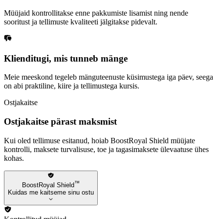
Müüjaid kontrollitakse enne pakkumiste lisamist ning nende
sooritust ja tellimuste kvaliteeti jälgitakse pidevalt.
Klienditugi, mis tunneb mänge
Meie meeskond tegeleb mänguteenuste küsimustega iga päev, seega
on abi praktiline, kiire ja tellimustega kursis.
Ostjakaitse
Ostjakaitse pärast maksmist
Kui oled tellimuse esitanud, hoiab BoostRoyal Shield müüjate
kontrolli, maksete turvalisuse, toe ja tagasimaksete ülevaatuse ühes
kohas.
™
BoostRoyal Shield
Kuidas me kaitseme sinu ostu