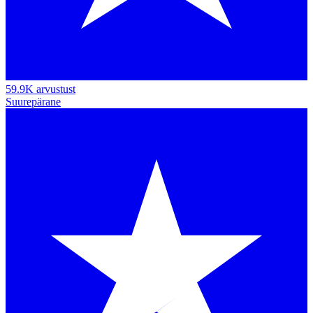
59.9K arvustust
Suurepärane