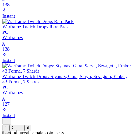
138
Instant
Warframe Twitch Drops Rare Pack
PC
Warframes
$
138
Instant
Warframe Twitch Drops: Styanax, Gara, Saryn, Sevagoth, Ember,
43 Forma, 7 Shards
PC
Warframes
$
127
Instant
1
2
...
6
Loodud turvalisemaks ostmiseks