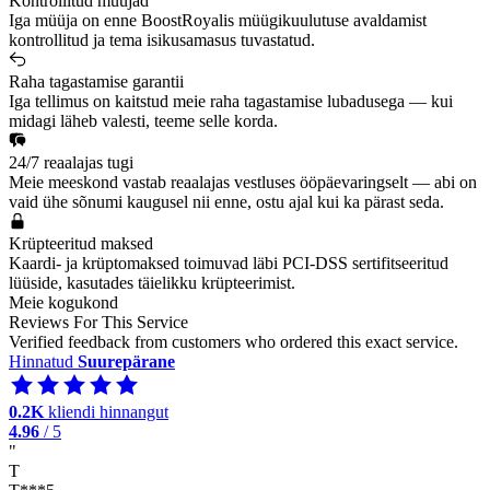
Kontrollitud müüjad
Iga müüja on enne BoostRoyalis müügikuulutuse avaldamist
kontrollitud ja tema isikusamasus tuvastatud.
Raha tagastamise garantii
Iga tellimus on kaitstud meie raha tagastamise lubadusega — kui
midagi läheb valesti, teeme selle korda.
24/7 reaalajas tugi
Meie meeskond vastab reaalajas vestluses ööpäevaringselt — abi on
vaid ühe sõnumi kaugusel nii enne, ostu ajal kui ka pärast seda.
Krüpteeritud maksed
Kaardi- ja krüptomaksed toimuvad läbi PCI-DSS sertifitseeritud
lüüside, kasutades täielikku krüpteerimist.
Meie kogukond
Reviews For This Service
Verified feedback from customers who ordered this exact service.
Hinnatud
Suurepärane
0.2K
kliendi hinnangut
4.96
/ 5
"
T