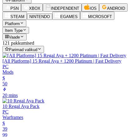
Platvorm
PSN
XBOX
INDEPENDENT
IOS
ANDROID
STEAM
NINTENDO
EGAMES
MICROSOFT
Platform
Item Type
Vaade
121 pakkumised
Parimad valikud
[All Platforms] 15 Regal Aya + 1200 Platinum | Fast Delivery
PC
Mods
$
50
20 mins
10 Regal Aya Pack
PC
Warframes
$
39
99