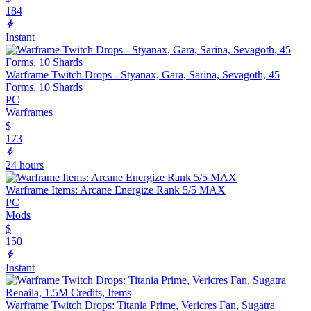
184
Instant
Warframe Twitch Drops - Styanax, Gara, Sarina, Sevagoth, 45
Forms, 10 Shards
PC
Warframes
$
173
24 hours
Warframe Items: Arcane Energize Rank 5/5 MAX
PC
Mods
$
150
Instant
Warframe Twitch Drops: Titania Prime, Vericres Fan, Sugatra