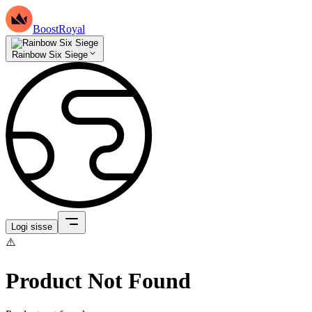
BoostRoyal
Rainbow Six Siege
Logi sisse
⚠️
Product Not Found