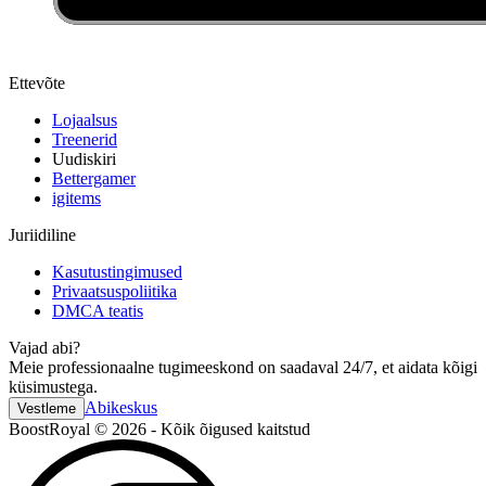
Ettevõte
Lojaalsus
Treenerid
Uudiskiri
Bettergamer
igitems
Juriidiline
Kasutustingimused
Privaatsuspoliitika
DMCA teatis
Vajad abi?
Meie professionaalne tugimeeskond on saadaval 24/7, et aidata kõigi
küsimustega.
Abikeskus
Vestleme
BoostRoyal © 2026 - Kõik õigused kaitstud