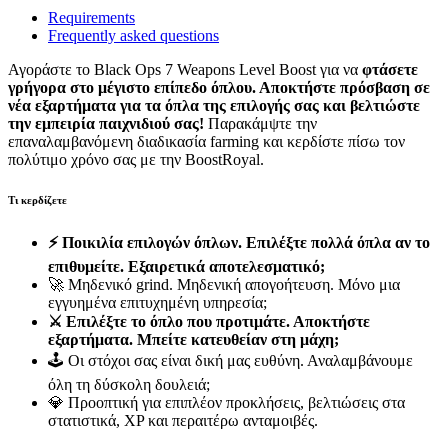
Requirements
Frequently asked questions
Αγοράστε το Black Ops 7 Weapons Level Boost για να
φτάσετε
γρήγορα στο μέγιστο επίπεδο όπλου.
Αποκτήστε πρόσβαση σε
νέα εξαρτήματα για τα όπλα της επιλογής σας και βελτιώστε
την εμπειρία παιχνιδιού σας!
Παρακάμψτε την
επαναλαμβανόμενη διαδικασία farming και κερδίστε πίσω τον
πολύτιμο χρόνο σας με την BoostRoyal.
Τι κερδίζετε
⚡ Ποικιλία επιλογών όπλων. Επιλέξτε πολλά όπλα αν το
επιθυμείτε. Εξαιρετικά αποτελεσματικό;
🚀 Μηδενικό grind. Μηδενική απογοήτευση. Μόνο μια
εγγυημένα επιτυχημένη υπηρεσία;
⚔️
Επιλέξτε το όπλο που προτιμάτε. Αποκτήστε
εξαρτήματα. Μπείτε κατευθείαν στη μάχη;
🕹️ Οι στόχοι σας είναι δική μας ευθύνη. Αναλαμβάνουμε
όλη τη δύσκολη δουλειά;
💎 Προοπτική για επιπλέον προκλήσεις, βελτιώσεις στα
στατιστικά, XP και περαιτέρω ανταμοιβές.