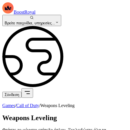
BoostRoyal
Βρείτε παιχνίδια, υπηρεσίες...
Σύνδεση
Games
/
Call of Duty
/
Weapons Leveling
Weapons Leveling
Φτάστε το μέγιστο επίπεδο όπλου. Ξεκλειδώστε όλα τα