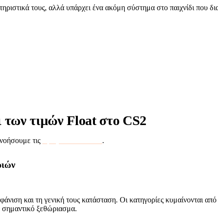
ηριστικά τους, αλλά υπάρχει ένα ακόμη σύστημα στο παιχνίδι που διαφ
χαρακτηριστικά τους, αλλά υπάρχει ένα ακόμη σύστημα στο παιχ
ώς εισάγει ένα επιπλέον επίπεδο πολυπλοκότητας. Ας ρίξουμε μια
Counter-Strike 2.
 των τιμών Float στο CS2
ανοήσουμε τις
τιμές float στο CS2
.
ριών
άνιση και τη γενική τους κατάσταση. Οι κατηγορίες κυμαίνονται από F
 ή σημαντικό ξεθώριασμα.