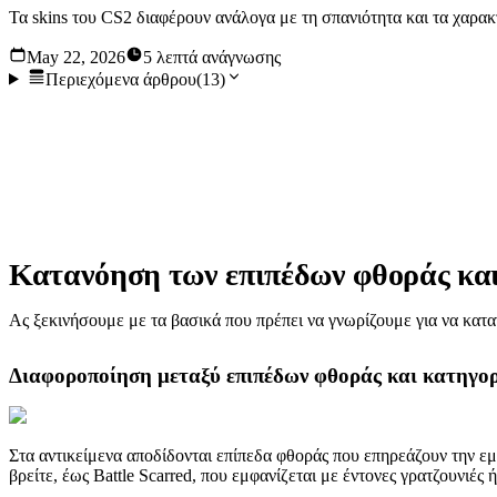
Τα skins του CS2 διαφέρουν ανάλογα με τη σπανιότητα και τα χαρακτ
May 22, 2026
5 λεπτά ανάγνωσης
Περιεχόμενα άρθρου
(
13
)
Τα skins του CS2 διαφέρουν ανάλογα με τη σπανιότητα και τα 
οι τιμές float. Αυτό όμως προκαλεί σύγχυση στους παίκτες, καθ
για να κατανοήσουμε καλύτερα τις αξίες των αντικειμένων στο 
Κατανόηση των επιπέδων φθοράς και
Ας ξεκινήσουμε με τα βασικά που πρέπει να γνωρίζουμε για να κατ
Διαφοροποίηση μεταξύ επιπέδων φθοράς και κατηγο
Στα αντικείμενα αποδίδονται επίπεδα φθοράς που επηρεάζουν την εμφ
βρείτε, έως Battle Scarred, που εμφανίζεται με έντονες γρατζουνιές