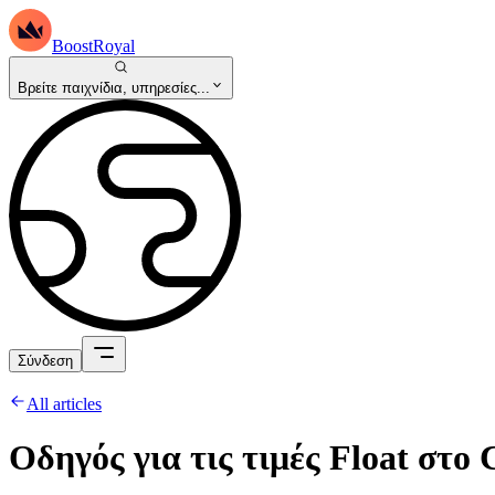
BoostRoyal
Βρείτε παιχνίδια, υπηρεσίες...
Σύνδεση
All articles
Οδηγός για τις τιμές Float στο