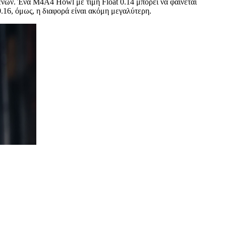
μένων. Ένα M4A4 Howl με τιμή Float 0.14 μπορεί να φαίνεται
0.16, όμως, η διαφορά είναι ακόμη μεγαλύτερη.