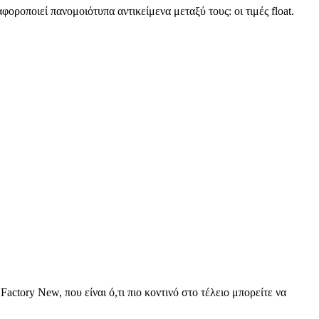
οροποιεί πανομοιότυπα αντικείμενα μεταξύ τους: οι τιμές float.
νίδι που διαφοροποιεί πανομοιότυπα αντικείμενα μεταξύ τους:
 πιο προσεκτική ματιά στις τιμές float εντός του παιχνιδιού
actory New, που είναι ό,τι πιο κοντινό στο τέλειο μπορείτε να