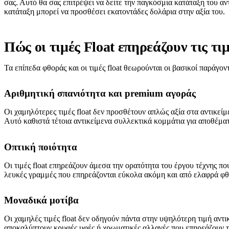
σας. Αυτό θα σας επιτρέψει να δείτε την παγκόσμια κατάταξη του αν
κατάταξη μπορεί να προσθέσει εκατοντάδες δολάρια στην αξία του.
Πώς οι τιμές Float επηρεάζουν τις τι
Τα επίπεδα φθοράς και οι τιμές float θεωρούνται οι βασικοί παράγο
Αριθμητική σπανιότητα και premium αγοράς
Οι χαμηλότερες τιμές float δεν προσθέτουν απλώς αξία στα αντικείμ
Αυτό καθιστά τέτοια αντικείμενα συλλεκτικά κομμάτια για αποθέματ
Οπτική ποιότητα
Οι τιμές float επηρεάζουν άμεσα την ορατότητα του έργου τέχνης π
λευκές γραμμές που επηρεάζονται εύκολα ακόμη και από ελαφρά φθο
Μοναδικά μοτίβα
Οι χαμηλές τιμές float δεν οδηγούν πάντα στην υψηλότερη τιμή αντ
αποκαλύπτουν κρυφές υφές ή χρωματικές αλλαγές που επηρεάζουν τη