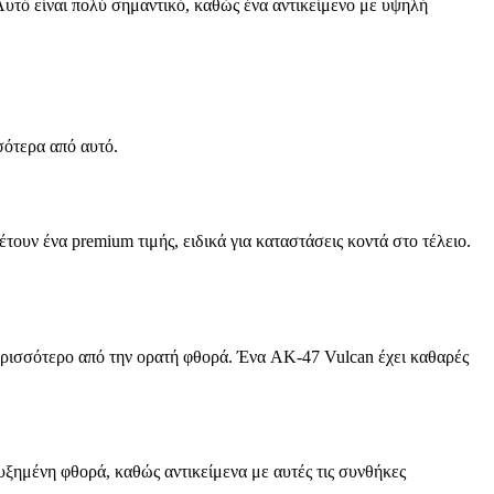
 Αυτό είναι πολύ σημαντικό, καθώς ένα αντικείμενο με υψηλή
σότερα από αυτό.
τουν ένα premium τιμής, ειδικά για καταστάσεις κοντά στο τέλειο.
 περισσότερο από την ορατή φθορά. Ένα AK-47 Vulcan έχει καθαρές
αυξημένη φθορά, καθώς αντικείμενα με αυτές τις συνθήκες