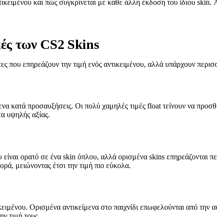
τικειμένου και πώς συγκρίνεται με κάθε άλλη έκδοση του ίδιου skin.
μές των CS2 Skins
ντες που επηρεάζουν την τιμή ενός αντικειμένου, αλλά υπάρχουν περισ
ενα κατά προσαυξήσεις. Οι πολύ χαμηλές τιμές float τείνουν να προσθέ
α υψηλής αξίας.
ου είναι ορατό σε ένα skin όπλου, αλλά ορισμένα skins επηρεάζονται
ρά, μειώνοντας έτσι την τιμή πιο εύκολα.
ικειμένου. Ορισμένα αντικείμενα στο παιχνίδι επωφελούνται από την 
ν τιμή τους.