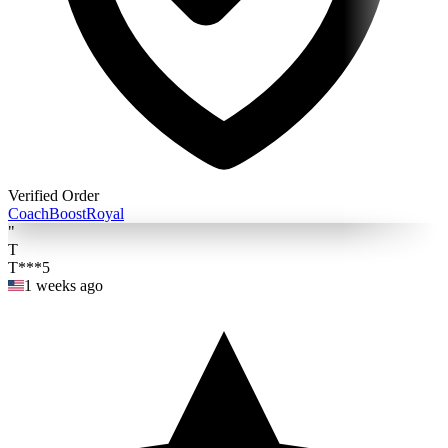
Verified Order
Coach
BoostRoyal
"
T
T***5
1 weeks ago