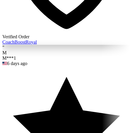
Verified Order
Coach
BoostRoyal
"
M
M***1
6 days ago