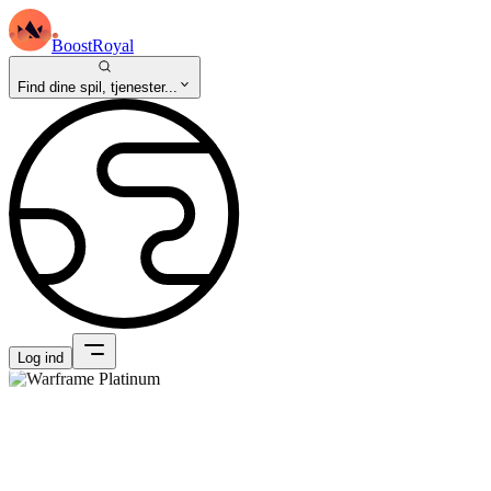
BoostRoyal
Find dine spil, tjenester...
Log ind