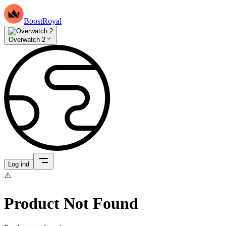
BoostRoyal
Overwatch 2
Log ind
⚠️
Product Not Found