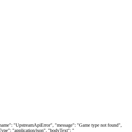
3, "name": "UpstreamApiError", "message": "Game type not found",
ype": "application/json", "bodyText": "