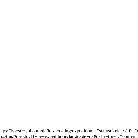
https://boostroyal.com/da/lol-boosting/expedition", "statusCode": 40
ol-boosting&productType=expedition&language=da&isBr=true", "contentT