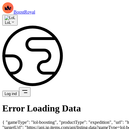
BoostRoyal
LoL
Log ind
Error Loading Data
{ "gameType": "lol-boosting", "productType": "expedition", "url": "
"targetUrl": "https://api.ig-items.com/api/listing-data?gameType=l