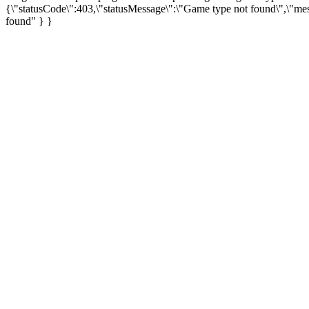
{\"statusCode\":403,\"statusMessage\":\"Game type not found\",\"me
found" } }