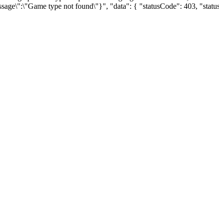
ssage\":\"Game type not found\"}", "data": { "statusCode": 403, "sta