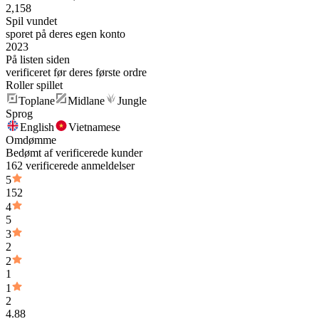
2,158
Spil vundet
sporet på deres egen konto
2023
På listen siden
verificeret før deres første ordre
Roller spillet
Toplane
Midlane
Jungle
Sprog
English
Vietnamese
Omdømme
Bedømt af verificerede kunder
162 verificerede anmeldelser
5
152
4
5
3
2
2
1
1
2
4.88