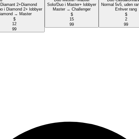
 Diamant 2+
Diamond
Solo/Duo i Master+ lobbyer
Normal 5v5, uden ra
o i Diamond 2+ lobbyer
Master → Challenger
Enhver rang
iamond → Master
$
$
$
15
2
12
99
99
99