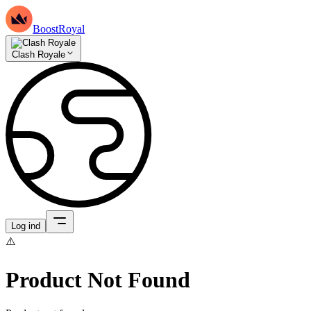
BoostRoyal
Clash Royale
Log ind
⚠️
Product Not Found