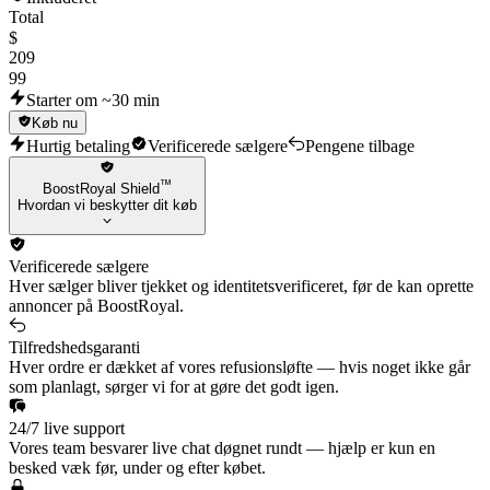
Total
$
209
99
Starter om ~30 min
Køb nu
Hurtig betaling
Verificerede sælgere
Pengene tilbage
™
BoostRoyal Shield
Hvordan vi beskytter dit køb
Verificerede sælgere
Hver sælger bliver tjekket og identitetsverificeret, før de kan oprette
annoncer på BoostRoyal.
Tilfredshedsgaranti
Hver ordre er dækket af vores refusionsløfte — hvis noget ikke går
som planlagt, sørger vi for at gøre det godt igen.
24/7 live support
Vores team besvarer live chat døgnet rundt — hjælp er kun en
besked væk før, under og efter købet.