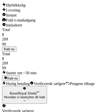
Øjeblikkelig
Levering
Instant
Fuld e-mailadgang
Inkluderet
Total
$
209
99
Køb nu
Total
$
209
99
Starter om ~30 min
Køb nu
Hurtig betaling
Verificerede sælgere
Pengene tilbage
™
BoostRoyal Shield
Hvordan vi beskytter dit køb
Verificerede sælgere