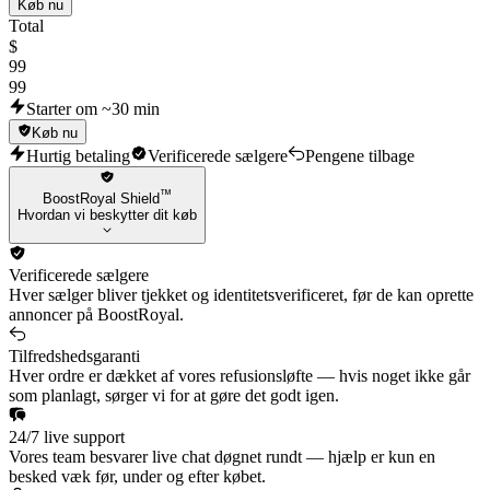
Køb nu
Total
$
99
99
Starter om ~30 min
Køb nu
Hurtig betaling
Verificerede sælgere
Pengene tilbage
™
BoostRoyal Shield
Hvordan vi beskytter dit køb
Verificerede sælgere
Hver sælger bliver tjekket og identitetsverificeret, før de kan oprette
annoncer på BoostRoyal.
Tilfredshedsgaranti
Hver ordre er dækket af vores refusionsløfte — hvis noget ikke går
som planlagt, sørger vi for at gøre det godt igen.
24/7 live support
Vores team besvarer live chat døgnet rundt — hjælp er kun en
besked væk før, under og efter købet.