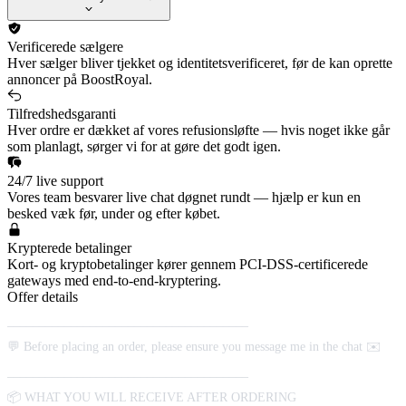
Verificerede sælgere
Hver sælger bliver tjekket og identitetsverificeret, før de kan oprette
annoncer på BoostRoyal.
Tilfredshedsgaranti
Hver ordre er dækket af vores refusionsløfte — hvis noget ikke går
som planlagt, sørger vi for at gøre det godt igen.
24/7 live support
Vores team besvarer live chat døgnet rundt — hjælp er kun en
besked væk før, under og efter købet.
Krypterede betalinger
Kort- og kryptobetalinger kører gennem PCI-DSS-certificerede
gateways med end-to-end-kryptering.
Offer details
______________________________________
💬 Before placing an order, please ensure you message me in the chat ✉️
______________________________________
📦 WHAT YOU WILL RECEIVE AFTER ORDERING