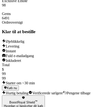
Exclusive Emote
98
Gems
6491
Ordreoversigt
Klar til at bestille
Øjeblikkelig
Levering
Instant
Fuld e-mailadgang
Inkluderet
Total
$
99
99
Starter om ~30 min
Køb nu
Hurtig betaling
Verificerede sælgere
Pengene tilbage
™
BoostRoyal Shield
Hvordan vi beskytter dit køb