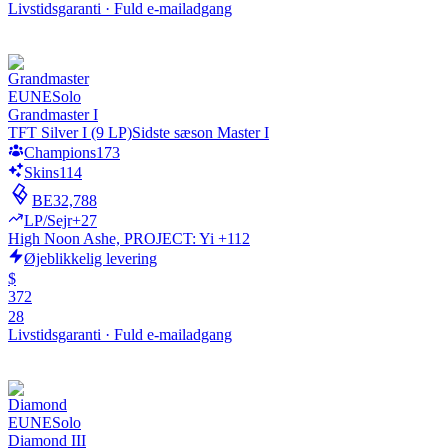
Livstidsgaranti
·
Fuld e-mailadgang
EUNE
Solo
Grandmaster I
TFT Silver I (9 LP)
Sidste sæson Master I
Champions
173
Skins
114
BE
32,788
LP/Sejr
+27
High Noon Ashe, PROJECT: Yi +112
Øjeblikkelig levering
$
372
28
Livstidsgaranti
·
Fuld e-mailadgang
EUNE
Solo
Diamond III