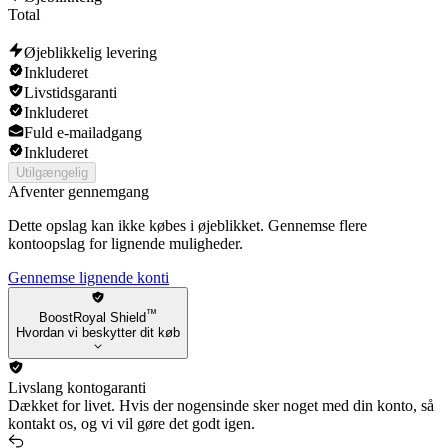
Varus
Total
Nautilus
Ziggs
Øjeblikkelig levering
Lulu
Inkluderet
Ekko
Livstidsgaranti
Draven
Inkluderet
Darius
Fuld e-mailadgang
Jayce
Inkluderet
Utilgængelig
Afventer gennemgang
Dette opslag kan ikke købes i øjeblikket. Gennemse flere
kontoopslag for lignende muligheder.
Gennemse lignende konti
™
BoostRoyal Shield
Hvordan vi beskytter dit køb
Livslang kontogaranti
Dækket for livet. Hvis der nogensinde sker noget med din konto, så
kontakt os, og vi vil gøre det godt igen.