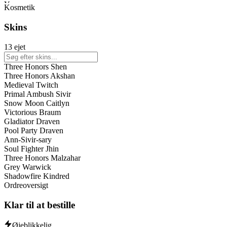
Yunara
Kosmetik
Sona
Gangplank
Skins
Corki
Veigar
13 ejet
Kalista
Caitlyn
Three Honors Shen
Naafiri
Three Honors Akshan
Maokai
Medieval Twitch
Brand
Primal Ambush Sivir
Vayne
Snow Moon Caitlyn
Braum
Victorious Braum
Jhin
Gladiator Draven
Kindred
Pool Party Draven
Ezreal
Ann-Sivir-sary
Leona
Soul Fighter Jhin
Riven
Three Honors Malzahar
Jinx
Grey Warwick
Kog'Maw
Shadowfire Kindred
Lux
Ordreoversigt
Xerath
Shyvana
Klar til at bestille
Samira
Graves
Lucian
Øjeblikkelig