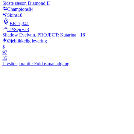
Sidste sæson Diamond II
Champions
84
Skins
18
BE
17,341
LP/Sejr
+23
Shadow Evelynn, PROJECT: Katarina +16
Øjeblikkelig levering
$
97
35
Livstidsgaranti
·
Fuld e-mailadgang