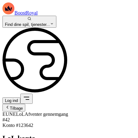
BoostRoyal
Find dine spil, tjenester...
Log ind
Tilbage
EUNE
LoL
Afventer gennemgang
#42
Konto #
123642