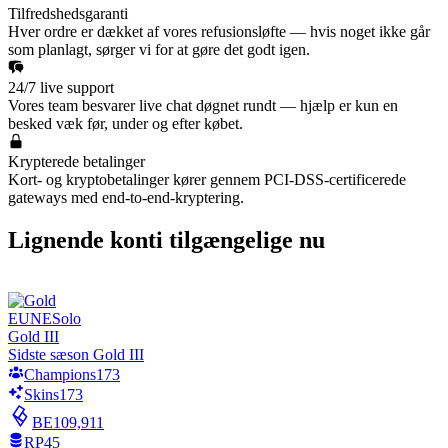
Tilfredshedsgaranti
Hver ordre er dækket af vores refusionsløfte — hvis noget ikke går
som planlagt, sørger vi for at gøre det godt igen.
24/7 live support
Vores team besvarer live chat døgnet rundt — hjælp er kun en
besked væk før, under og efter købet.
Krypterede betalinger
Kort- og kryptobetalinger kører gennem PCI-DSS-certificerede
gateways med end-to-end-kryptering.
Lignende konti tilgængelige nu
EUNE
Solo
Gold III
Sidste sæson Gold III
Champions
173
Skins
173
BE
109,911
RP
45