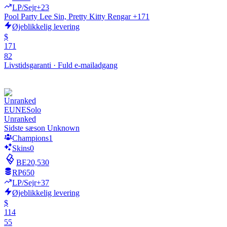
LP/Sejr
+23
Pool Party Lee Sin, Pretty Kitty Rengar +171
Øjeblikkelig levering
$
171
82
Livstidsgaranti
·
Fuld e-mailadgang
EUNE
Solo
Unranked
Sidste sæson Unknown
Champions
1
Skins
0
BE
20,530
RP
650
LP/Sejr
+37
Øjeblikkelig levering
$
114
55