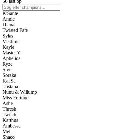
56 låst op
K'Sante
Annie
Diana
Twisted Fate
Sylas
Vladimir
Kayle
Master Yi
Aphelios
Ryze
Sivir
Soraka
Kai'Sa
Tristana
Nunu & Willump
Miss Fortune
Ashe
Thresh
Twitch
Karthus
Ambessa
Mel
Shaco