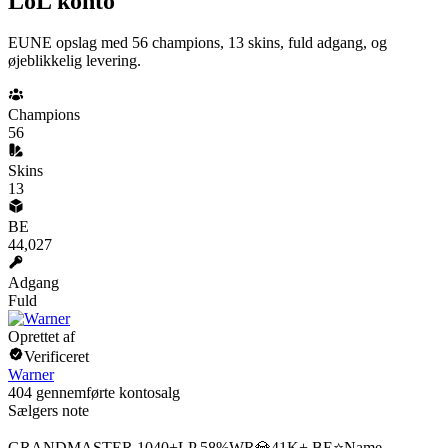
LoL konto
EUNE opslag med 56 champions, 13 skins, fuld adgang, og
øjeblikkelig levering.
Champions
56
Skins
13
BE
44,027
Adgang
Fuld
Oprettet af
Verificeret
Warner
404 gennemførte kontosalg
Sælgers note
GRANDMASTER 1040+LP 58%WR💎41K+ BE⭐Name