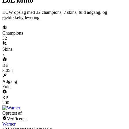
LoL konto
EUW opslag med 32 champions, 7 skins, fuld adgang, og
øjeblikkelig levering.
Champions
32
Skins
7
BE
8,055
Adgang
Fuld
RP
200
Oprettet af
Verificeret
Warner