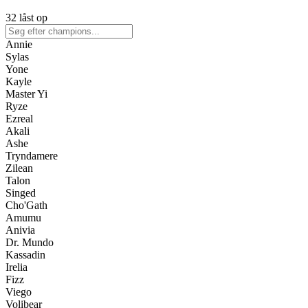
32 låst op
Annie
Sylas
Yone
Kayle
Master Yi
Ryze
Ezreal
Akali
Ashe
Tryndamere
Zilean
Talon
Singed
Cho'Gath
Amumu
Anivia
Dr. Mundo
Kassadin
Irelia
Fizz
Viego
Volibear