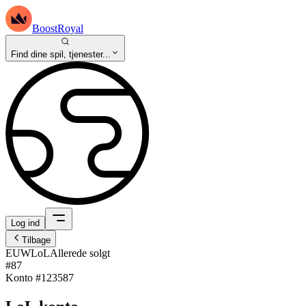
BoostRoyal
Find dine spil, tjenester...
Log ind
Tilbage
EUW
LoL
Allerede solgt
#87
Konto #
123587