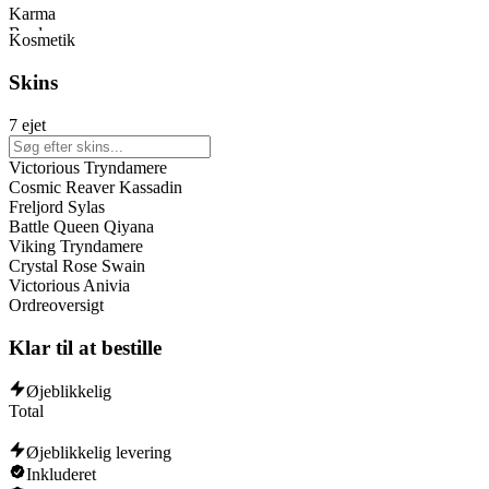
Karma
Bard
Kosmetik
Swain
Qiyana
Skins
Naafiri
Draven
7 ejet
Gwen
Hecarim
Victorious Tryndamere
Darius
Cosmic Reaver Kassadin
Jayce
Freljord Sylas
Battle Queen Qiyana
Viking Tryndamere
Crystal Rose Swain
Victorious Anivia
Ordreoversigt
Klar til at bestille
Øjeblikkelig
Total
Øjeblikkelig levering
Inkluderet