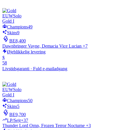
EUW
Solo
Gold I
Champions
49
Skins
9
BE
8,400
Dawnbringer Vayne, Demacia Vice Lucian +7
Øjeblikkelig levering
$
58
Livstidsgaranti
·
Fuld e-mailadgang
EUW
Solo
Gold I
Champions
50
Skins
5
BE
9,700
LP/Sejr
+37
Thunder Lord Ornn, Frozen Terror Nocturne +3