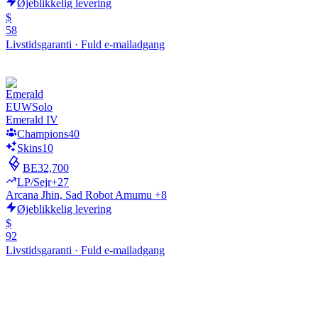
Øjeblikkelig levering
$
58
Livstidsgaranti
·
Fuld e-mailadgang
EUW
Solo
Emerald IV
Champions
40
Skins
10
BE
32,700
LP/Sejr
+27
Arcana Jhin, Sad Robot Amumu +8
Øjeblikkelig levering
$
92
Livstidsgaranti
·
Fuld e-mailadgang