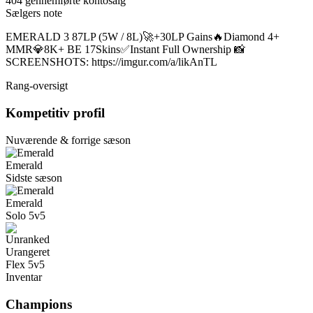
404 gennemførte kontosalg
Sælgers note
EMERALD 3 87LP (5W / 8L)🚀+30LP Gains🔥Diamond 4+
MMR💎8K+ BE 17Skins✅Instant Full Ownership 📸
SCREENSHOTS: https://imgur.com/a/likAnTL
Rang-oversigt
Kompetitiv profil
Nuværende & forrige sæson
Emerald
Sidste sæson
Emerald
Solo 5v5
Urangeret
Flex 5v5
Inventar
Champions