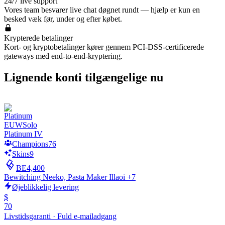
24/7 live support
Vores team besvarer live chat døgnet rundt — hjælp er kun en
besked væk før, under og efter købet.
Krypterede betalinger
Kort- og kryptobetalinger kører gennem PCI-DSS-certificerede
gateways med end-to-end-kryptering.
Lignende konti tilgængelige nu
EUW
Solo
Platinum IV
Champions
76
Skins
9
BE
4,400
Bewitching Neeko, Pasta Maker Illaoi +7
Øjeblikkelig levering
$
70
Livstidsgaranti
·
Fuld e-mailadgang